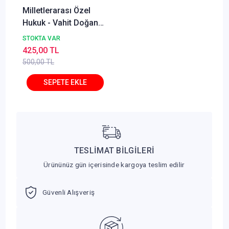
Milletlerarası Özel
Hukuk - Vahit Doğan
Savaş Yayınları
STOKTA VAR
425,00 TL
500,00 TL
TESLİMAT BİLGİLERİ
Ürününüz gün içerisinde kargoya teslim edilir
Güvenli Alışveriş