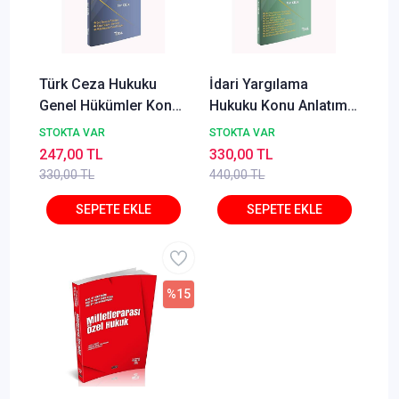
Türk Ceza Hukuku
İdari Yargılama
Genel Hükümler Konu
Hukuku Konu Anlatımı
Anlatımı Can Çelik
Can Çelik Temsil Kitap
STOKTA VAR
STOKTA VAR
Temsil Kitap
247,00 TL
330,00 TL
330,00 TL
440,00 TL
%15