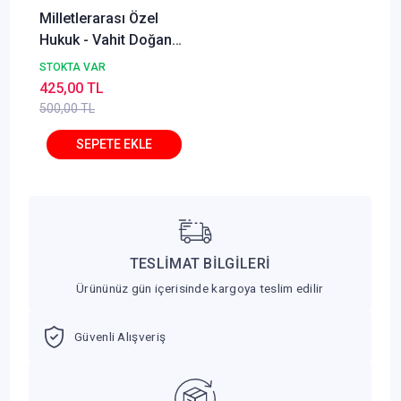
Milletlerarası Özel
Hukuk - Vahit Doğan
Savaş Yayınları
STOKTA VAR
425,00 TL
500,00 TL
TESLİMAT BİLGİLERİ
Ürününüz gün içerisinde kargoya teslim edilir
Güvenli Alışveriş