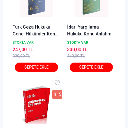
Türk Ceza Hukuku
İdari Yargılama
Genel Hükümler Konu
Hukuku Konu Anlatımı
Anlatımı Can Çelik
Can Çelik Temsil Kitap
STOKTA VAR
STOKTA VAR
Temsil Kitap
247,00 TL
330,00 TL
330,00 TL
440,00 TL
%15