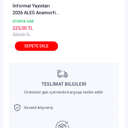
İnformal Yayınları
2026 ALES Anamorfik
8 li Deneme Paketi
STOKTA VAR
225,00 TL
320,00 TL
TESLİMAT BİLGİLERİ
Ürününüz gün içerisinde kargoya teslim edilir
Güvenli Alışveriş