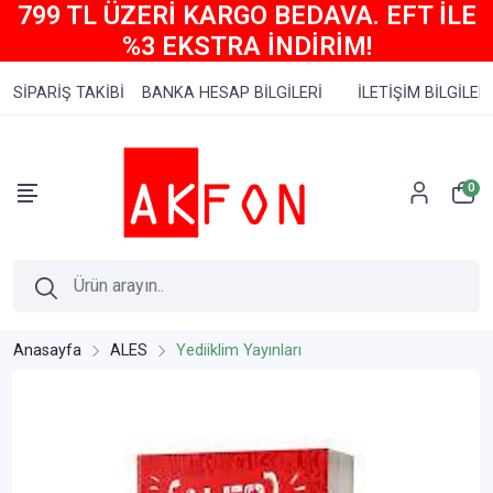
799 TL ÜZERİ KARGO BEDAVA. EFT İLE
%3 EKSTRA İNDİRİM!
SİPARİŞ TAKİBİ
BANKA HESAP BİLGİLERİ
İLETİŞİM BİLGİLERİ
0
Anasayfa
ALES
Yediiklim Yayınları