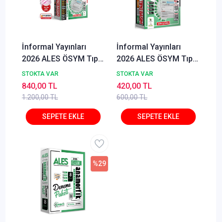
İnformal Yayınları
İnformal Yayınları
2026 ALES ÖSYM Tıpkı
2026 ALES ÖSYM Tıpkı
Basım Çıkmış Soru
Basım Çıkmış Soru
STOKTA VAR
STOKTA VAR
24'lü Deneme Paketi
12'li Deneme
840,00 TL
420,00 TL
Video ve Dijital
1.200,00 TL
600,00 TL
Çözümlü Türkiye
Geneli
%29