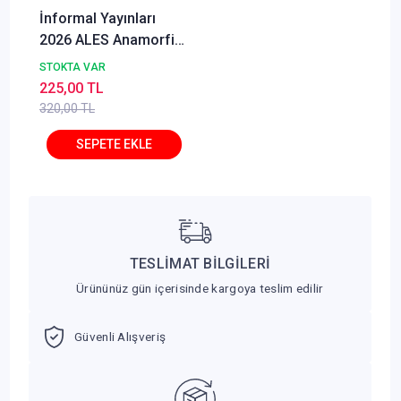
İnformal Yayınları
2026 ALES Anamorfik
8 li Deneme Paketi
STOKTA VAR
225,00 TL
320,00 TL
TESLİMAT BİLGİLERİ
Ürününüz gün içerisinde kargoya teslim edilir
Güvenli Alışveriş