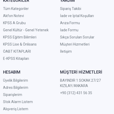
KATEGORİLER
YARDIM
Tüm Kategoriler
Sipariş Takibi
Akfon Notevi
İade ve İptal Koşulları
KPSS A Grubu
Arıza Formu
Genel Kültür - Genel Yetenek
İade Formu
KPSS Eğitim Bilimleri
Sıkça Sorulan Sorular
KPSS Lise & Önlisans
Müşteri Hizmetleri
ÖABT KİTAPLARI
İletişim
E-KPSS Kitapları
HESABIM
MÜŞTERİ HİZMETLERİ
Üyelik Bilgilerim
BAYINDIR 1 SOKAK 27/27
KIZILAY/ANKARA
Adres Bilgilerim
+90 (312) 431 56 35
Siparişlerim
Stok Alarm Listem
Alışveriş Listem