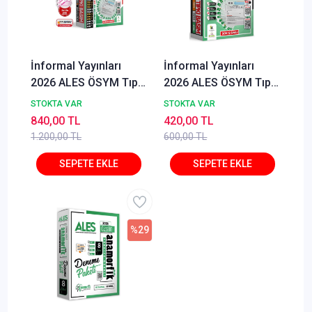
İnformal Yayınları
İnformal Yayınları
2026 ALES ÖSYM Tıpkı
2026 ALES ÖSYM Tıpkı
Basım Çıkmış Soru
Basım Çıkmış Soru
STOKTA VAR
STOKTA VAR
24'lü Deneme Paketi
12'li Deneme
840,00 TL
420,00 TL
Video ve Dijital
1.200,00 TL
600,00 TL
Çözümlü Türkiye
Geneli
%29