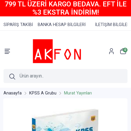
799 TL ÜZERİ KARGO BEDAVA. EFT İLE
%3 EKSTRA İNDİRİM!
SİPARİŞ TAKİBİ
BANKA HESAP BİLGİLERİ
İLETİŞİM BİLGİLERİ
0
Anasayfa
KPSS A Grubu
Murat Yayınları