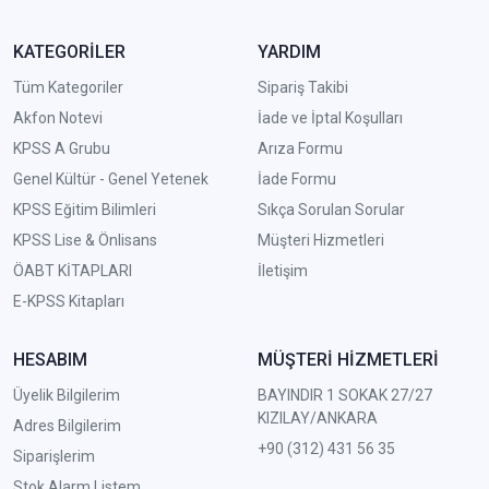
KATEGORİLER
YARDIM
Tüm Kategoriler
Sipariş Takibi
Akfon Notevi
İade ve İptal Koşulları
KPSS A Grubu
Arıza Formu
Genel Kültür - Genel Yetenek
İade Formu
KPSS Eğitim Bilimleri
Sıkça Sorulan Sorular
KPSS Lise & Önlisans
Müşteri Hizmetleri
ÖABT KİTAPLARI
İletişim
E-KPSS Kitapları
HESABIM
MÜŞTERİ HİZMETLERİ
Üyelik Bilgilerim
BAYINDIR 1 SOKAK 27/27
KIZILAY/ANKARA
Adres Bilgilerim
+90 (312) 431 56 35
Siparişlerim
Stok Alarm Listem