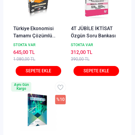
Türkiye Ekonomisi
4T JÜBİLE İKTİSAT
Tamamı Çözümlü
Özgün Soru Bankası
Soru Bankası Yasin
STOKTA VAR
STOKTA VAR
Çoban
645,00 TL
312,00 TL
1.080,00 TL
390,00 TL
Aynı Gün
Kargo
%10