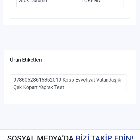
Stok Durumu
TÜKENDİ
Ürün Etiketleri
97860528615852019 Kpss Evveliyat Vatandaşlık
Çek Kopart Yaprak Test
SOSYAL MEDYA’DA
BİZİ TAKİP EDİN!