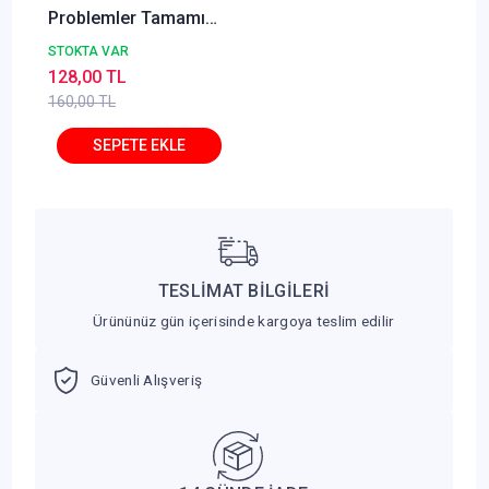
Problemler Tamamı
Dijital Çözümlü Soru
STOKTA VAR
Bankası
128,00 TL
160,00 TL
TESLİMAT BİLGİLERİ
Ürününüz gün içerisinde kargoya teslim edilir
Güvenli Alışveriş