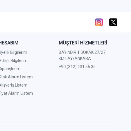
HESABIM
MÜŞTERİ HİZMETLERİ
Üyelik Bilgilerim
BAYINDIR 1 SOKAK 27/27
KIZILAY/ANKARA
Adres Bilgilerim
+90 (312) 431 56 35
Siparişlerim
Stok Alarm Listem
Alışveriş Listem
Fiyat Alarm Listem