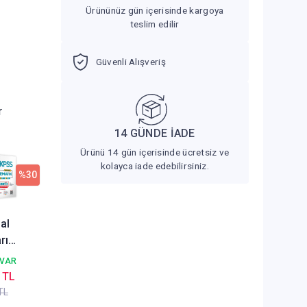
Ürününüz gün içerisinde kargoya
teslim edilir
Güvenli Alışveriş
r
14 GÜNDE İADE
Ürünü 14 gün içerisinde ücretsiz ve
kolayca iade edebilirsiniz.
%30
al
rı
KPSS
 VAR
istem
 TL
rfik
TL
atik