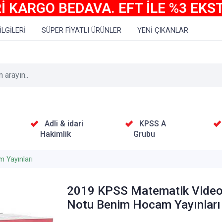
İ KARGO BEDAVA. EFT İLE %3 EKS
İLGİLERİ
SÜPER FİYATLI ÜRÜNLER
YENİ ÇIKANLAR
Adli & idari
KPSS A
Hakimlik
Grubu
 Yayınları
2019 KPSS Matematik Video
Notu Benim Hocam Yayınları