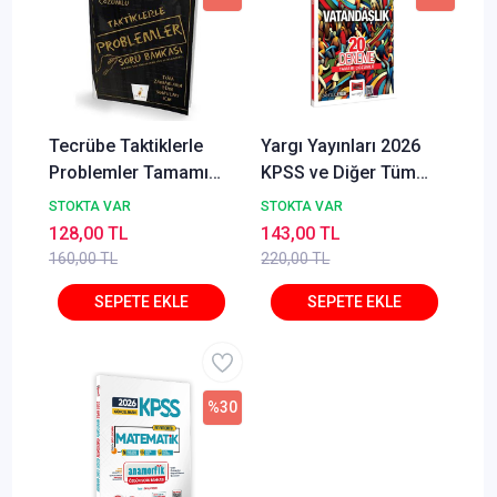
Tecrübe Taktiklerle
Yargı Yayınları 2026
Problemler Tamamı
KPSS ve Diğer Tüm
Dijital Çözümlü Soru
Sınavlara Yönelik
STOKTA VAR
STOKTA VAR
Bankası
Tamamı Çözümlü
128,00 TL
143,00 TL
Vatandaşlık 20
160,00 TL
220,00 TL
Deneme Cangül Erlik
%30