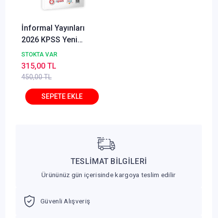
İnformal Yayınları
2026 KPSS Yeni
Sistem Anamorfik
STOKTA VAR
Matematik Özgün
315,00 TL
Soru Bankası Konu
450,00 TL
Konu Dijital Çözümlü
TESLİMAT BİLGİLERİ
Ürününüz gün içerisinde kargoya teslim edilir
Güvenli Alışveriş