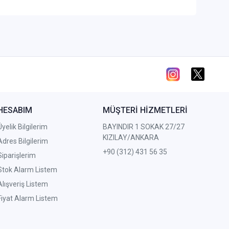
HESABIM
MÜŞTERİ HİZMETLERİ
Üyelik Bilgilerim
BAYINDIR 1 SOKAK 27/27
KIZILAY/ANKARA
Adres Bilgilerim
+90 (312) 431 56 35
Siparişlerim
Stok Alarm Listem
Alışveriş Listem
Fiyat Alarm Listem