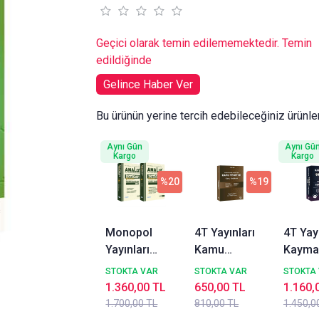
Geçici olarak temin edilememektedir. Temin
edildiğinde
Gelince Haber Ver
Bu ürünün yerine tercih edebileceğiniz ürünle
Aynı Gün
Aynı Gü
Kargo
Kargo
%20
%19
Monopol
4T Yayınları
4T Yay
Yayınları
Kamu
Kayma
2026 KPSS A
Yönetimi
Orijin
STOKTA VAR
STOKTA VAR
STOKTA
Grubu İktisat
Konu
Çıkmış
1.360,00 TL
650,00 TL
1.160,
Analiz Soru
Anlatımı
Sorula
1.700,00 TL
810,00 TL
1.450,0
Bankası
Oktay Kuşer