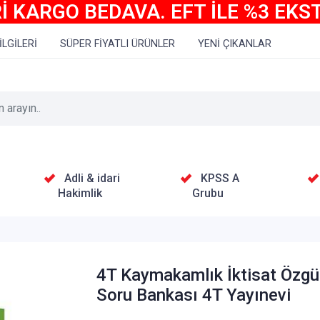
İ KARGO BEDAVA. EFT İLE %3 EKS
İLGİLERİ
SÜPER FİYATLI ÜRÜNLER
YENİ ÇIKANLAR
Adli & idari
KPSS A
Hakimlik
Grubu
4T Kaymakamlık İktisat Özg
Soru Bankası 4T Yayınevi