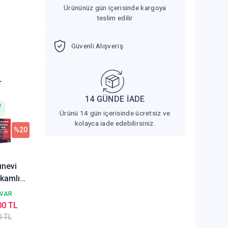
Ürününüz gün içerisinde kargoya
teslim edilir
Güvenli Alışveriş
r
14 GÜNDE İADE
n
Ürünü 14 gün içerisinde ücretsiz ve
kolayca iade edebilirsiniz.
%20
ınevi
kamlık
al Tüm
 VAR
00 TL
r 2026
0 TL