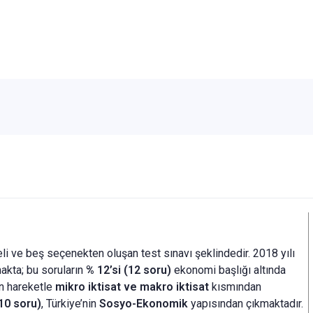
Çözümlü 2
Cilt Set
i ve beş seçenekten oluşan test sınavı şeklindedir. 2018 yılı
kta; bu soruların
% 12’si (12 soru)
ekonomi başlığı altında
n hareketle
mikro iktisat ve makro iktisat
kısmından
10 soru)
, Türkiye’nin
Sosyo-Ekonomik
yapısından çıkmaktadır.