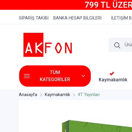
799 TL ÜZER
SİPARİŞ TAKİBİ
BANKA HESAP BİLGİLERİ
İLETİŞİM B
TÜM
KATEGORİLER
Kaymakamlık
Anasayfa
Kaymakamlık
4T Yayınları