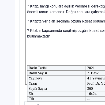
? Kitap, hangi konulara ağırlık verilmesi gerektiğ
önemli unsur, zamandır. Doğru konulara çalışmaları
? Kitapta yer alan seçilmiş özgün iktisat sorular
? Kitabın kapsamında seçilmiş özgün iktisat so
bulunmaktadır.
Baskı Tarihi
2021
Baskı Sayısı
2. Baskı
Yayınevi
4T Yayınev
Yazar
Prof. Dr. Yü
Sayfa Sayısı
360
Ebat
16x24
Cilt
--