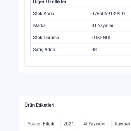
Diğer Özellikler
Stok Kodu
9786059139991
Marka
4T Yayınları
Stok Durumu
TÜKENDİ
Satış Adedi
98
Ürün Etiketleri
Yüksel Bilgili
2021
4t Yayınevi
Kaymaka