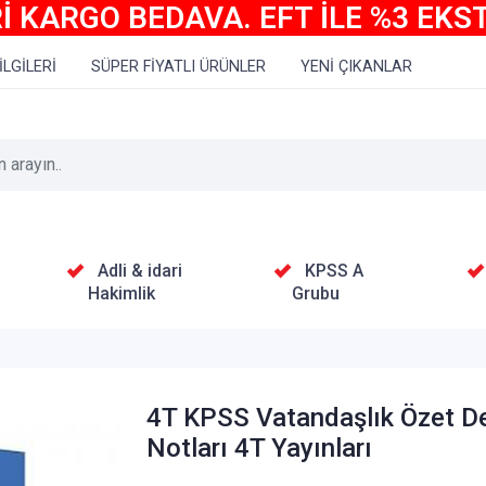
İ KARGO BEDAVA. EFT İLE %3 EKS
İLGİLERİ
SÜPER FİYATLI ÜRÜNLER
YENİ ÇIKANLAR
Adli & idari
KPSS A
Hakimlik
Grubu
4T KPSS Vatandaşlık Özet D
Notları 4T Yayınları