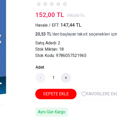
152,00 TL
190,00 TL
147,44 TL
Havale / EFT:
20,53 TL
'den başlayan taksit seçenekleri içi
Satış Adedi:
2
Stok Miktarı: 18
Stok Kodu: 9786057521965
Adet
-
+
SEPETE EKLE
FAVORİLERE EK
Aynı Gün Kargo