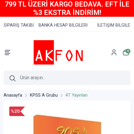
799 TL ÜZERİ KARGO BEDAVA. EFT İLE
%3 EKSTRA İNDİRİM!
SİPARİŞ TAKİBİ
BANKA HESAP BİLGİLERİ
İLETİŞİM BİLGİLERİ
0
Anasayfa
KPSS A Grubu
4T Yayınları
%20