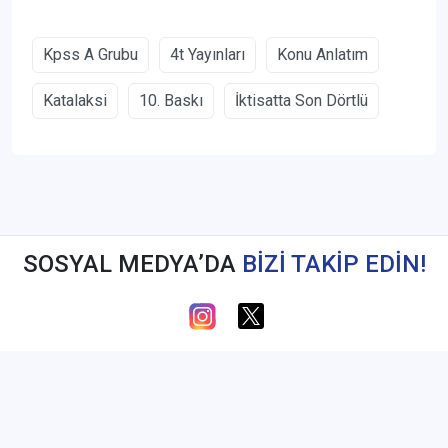
Kpss A Grubu
4t Yayınları
Konu Anlatım
Katalaksi
10. Baskı
İktisatta Son Dörtlü
SOSYAL MEDYA’DA
BİZİ TAKİP EDİN!