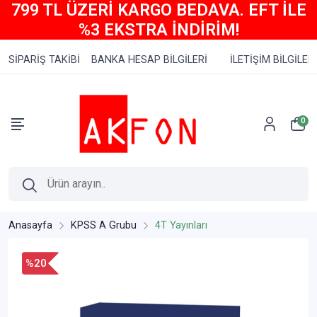
799 TL ÜZERİ KARGO BEDAVA. EFT İLE
%3 EKSTRA İNDİRİM!
SİPARİŞ TAKİBİ
BANKA HESAP BİLGİLERİ
İLETİŞİM BİLGİLERİ
0
Anasayfa
KPSS A Grubu
4T Yayınları
%20