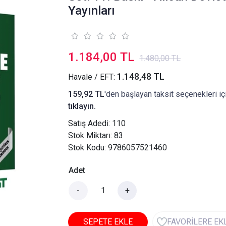
Yayınları
1.184,00 TL
1.480,00 TL
1.148,48 TL
Havale / EFT:
159,92 TL
'den başlayan taksit seçenekleri iç
tıklayın.
Satış Adedi:
110
Stok Miktarı: 83
Stok Kodu: 9786057521460
Adet
-
+
SEPETE EKLE
FAVORİLERE EK