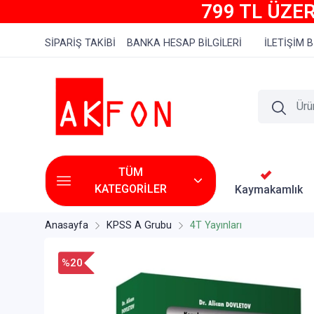
799 TL ÜZER
SİPARİŞ TAKİBİ
BANKA HESAP BİLGİLERİ
İLETİŞİM B
TÜM
KATEGORİLER
Kaymakamlık
Anasayfa
KPSS A Grubu
4T Yayınları
%20