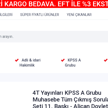
İ KARGO BEDAVA. EFT İLE %3 EKS
İLGİLERİ
SÜPER FİYATLI ÜRÜNLER
YENİ ÇIKANLAR
Adli & idari
KPSS A
Hakimlik
Grubu
4T Yayınları KPSS A Grubu
Muhasebe Tüm Çıkmış Sorul
Seti 11. Baskı - Alican Dovle