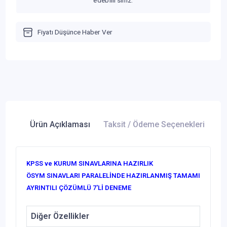
edebilirsiniz.
Fiyatı Düşünce Haber Ver
Ürün Açıklaması
Taksit / Ödeme Seçenekleri
Ür
KPSS ve KURUM SINAVLARINA HAZIRLIK
ÖSYM SINAVLARI PARALELİNDE HAZIRLANMIŞ TAMAMI
AYRINTILI ÇÖZÜMLÜ 7'Lİ DENEME
Diğer Özellikler