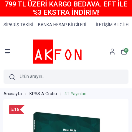
799 TL ÜZERİ KARGO BEDAVA. EFT İLE
%3 EKSTRA İNDİRİM!
SİPARİŞ TAKİBİ
BANKA HESAP BİLGİLERİ
İLETİŞİM BİLGİLERİ
0
Anasayfa
KPSS A Grubu
4T Yayınları
%15