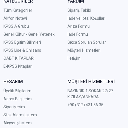
KATEGORİLER
YARDIM
Tüm Kategoriler
Sipariş Takibi
Akfon Notevi
İade ve İptal Koşulları
KPSS A Grubu
Arıza Formu
Genel Kültür - Genel Yetenek
İade Formu
KPSS Eğitim Bilimleri
Sıkça Sorulan Sorular
KPSS Lise & Önlisans
Müşteri Hizmetleri
ÖABT KİTAPLARI
İletişim
E-KPSS Kitapları
HESABIM
MÜŞTERİ HİZMETLERİ
Üyelik Bilgilerim
BAYINDIR 1 SOKAK 27/27
KIZILAY/ANKARA
Adres Bilgilerim
+90 (312) 431 56 35
Siparişlerim
Stok Alarm Listem
Alışveriş Listem