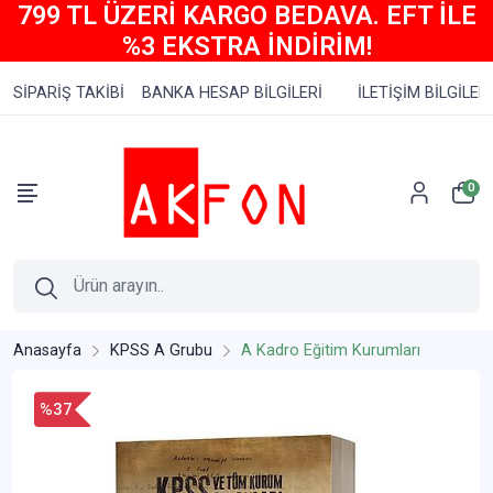
799 TL ÜZERİ KARGO BEDAVA. EFT İLE
%3 EKSTRA İNDİRİM!
SİPARİŞ TAKİBİ
BANKA HESAP BİLGİLERİ
İLETİŞİM BİLGİLERİ
0
Anasayfa
KPSS A Grubu
A Kadro Eğitim Kurumları
%37