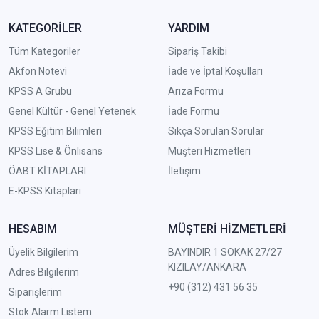
KATEGORİLER
YARDIM
Tüm Kategoriler
Sipariş Takibi
Akfon Notevi
İade ve İptal Koşulları
KPSS A Grubu
Arıza Formu
Genel Kültür - Genel Yetenek
İade Formu
KPSS Eğitim Bilimleri
Sıkça Sorulan Sorular
KPSS Lise & Önlisans
Müşteri Hizmetleri
ÖABT KİTAPLARI
İletişim
E-KPSS Kitapları
HESABIM
MÜŞTERİ HİZMETLERİ
Üyelik Bilgilerim
BAYINDIR 1 SOKAK 27/27
KIZILAY/ANKARA
Adres Bilgilerim
+90 (312) 431 56 35
Siparişlerim
Stok Alarm Listem