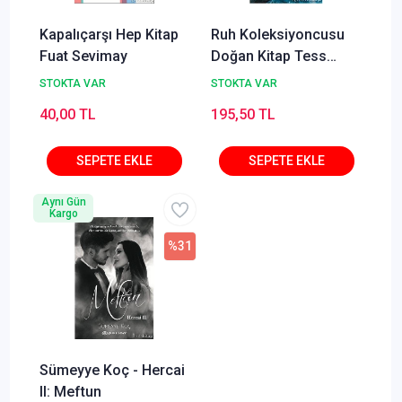
Kapalıçarşı Hep Kitap
Ruh Koleksiyoncusu
Fuat Sevimay
Doğan Kitap Tess
Gerritsen
STOKTA VAR
STOKTA VAR
40,00 TL
195,50 TL
Aynı Gün
Kargo
%31
Sümeyye Koç - Hercai
II: Meftun