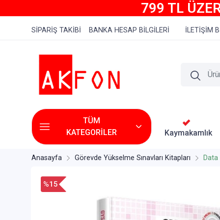
799 TL ÜZER
SİPARİŞ TAKİBİ
BANKA HESAP BİLGİLERİ
İLETİŞİM B
TÜM
KATEGORİLER
Kaymakamlık
Anasayfa
Görevde Yükselme Sınavları Kitapları
Data 
%15