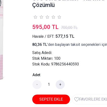
Çözümlü
595,00 TL
700,00 TL
577,15 TL
Havale / EFT:
80,36 TL
'den başlayan taksit seçenekleri içi
Satış Adedi:
Stok Miktarı: 100
Stok Kodu: 9786256440593
Adet
-
+
SEPETE EKLE
FAVORİLERE EK