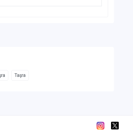
şra
Taşra