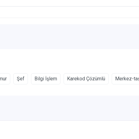
mur
Şef
Bilgi İşlem
Karekod Çözümlü
Merkez-ta