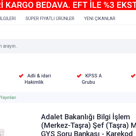
İ KARGO BEDAVA. EFT İLE %3 EKS
İLGİLERİ
SÜPER FİYATLI ÜRÜNLER
YENİ ÇIKANLAR
Adli & idari
KPSS A
Hakimlik
Grubu
Yayınları
Adalet Bakanlığı Bilgi İşlem
(Merkez-Taşra) Şef (Taşra)
GYS Soru Bankası - Karekod