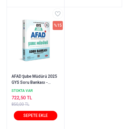
%15
AFAD Şube Müdürü 2025
GYS Soru Bankası -
Karekod Çözümlü
STOKTA VAR
722,50 TL
850,00 TL