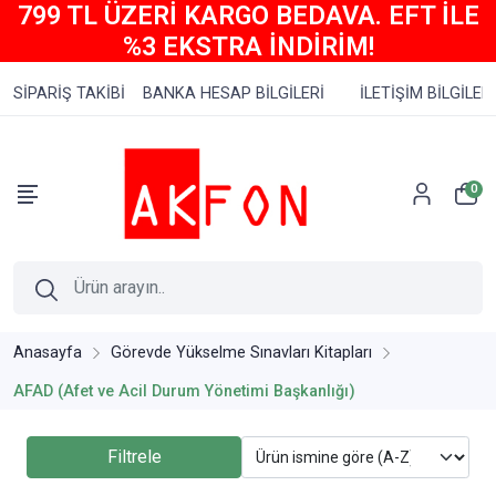
799 TL ÜZERİ KARGO BEDAVA. EFT İLE
%3 EKSTRA İNDİRİM!
SİPARİŞ TAKİBİ
BANKA HESAP BİLGİLERİ
İLETİŞİM BİLGİLERİ
0
Anasayfa
Görevde Yükselme Sınavları Kitapları
AFAD (Afet ve Acil Durum Yönetimi Başkanlığı)
Filtrele