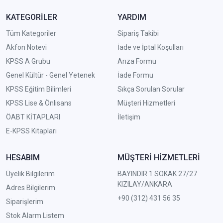
KATEGORİLER
YARDIM
Tüm Kategoriler
Sipariş Takibi
Akfon Notevi
İade ve İptal Koşulları
KPSS A Grubu
Arıza Formu
Genel Kültür - Genel Yetenek
İade Formu
KPSS Eğitim Bilimleri
Sıkça Sorulan Sorular
KPSS Lise & Önlisans
Müşteri Hizmetleri
ÖABT KİTAPLARI
İletişim
E-KPSS Kitapları
HESABIM
MÜŞTERİ HİZMETLERİ
Üyelik Bilgilerim
BAYINDIR 1 SOKAK 27/27
KIZILAY/ANKARA
Adres Bilgilerim
+90 (312) 431 56 35
Siparişlerim
Stok Alarm Listem