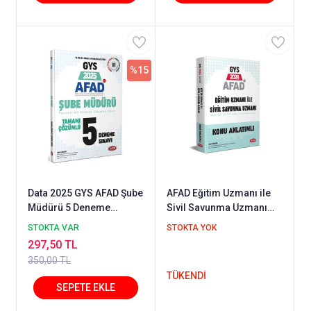
%15
Data 2025 GYS AFAD Şube
AFAD Eğitim Uzmanı ile
Müdürü 5 Deneme
Sivil Savunma Uzmanı
Çözümlü Görevde
GYS Konu Anlatımlı
STOKTA VAR
STOKTA YOK
Yükselme Data Yayınları
297,50 TL
350,00 TL
TÜKENDİ