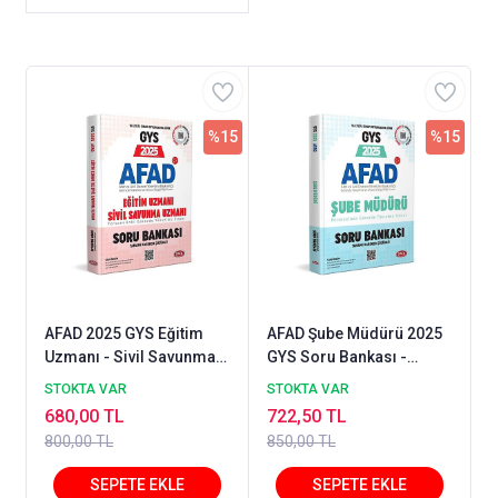
%15
%15
AFAD 2025 GYS Eğitim
AFAD Şube Müdürü 2025
Uzmanı - Sivil Savunma
GYS Soru Bankası -
Uzmanı Bankası -
Karekod Çözümlü
STOKTA VAR
STOKTA VAR
Karekod Çözümlü
680,00 TL
722,50 TL
800,00 TL
850,00 TL