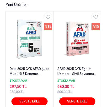
Yeni Ürünler
%15
%15
Data 2025 GYS AFAD Şube
AFAD 2025 GYS Eğitim
Müdürü 5 Deneme
Uzmanı - Sivil Savunma
Çözümlü Görevde
Uzmanı Bankası -
STOKTA VAR
STOKTA VAR
Yükselme Data Yayınları
Karekod Çözümlü
297,50 TL
680,00 TL
350,00 TL
800,00 TL