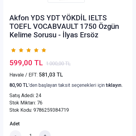
Akfon YDS YDT YÖKDİL IELTS
TOEFL VOCABVAULT 1750 Özgün
Kelime Sorusu - İlyas Ersöz
599,00 TL
1.000,00 TL
581,03 TL
Havale / EFT:
80,90 TL
'den başlayan taksit seçenekleri için
tıklayın.
Satış Adedi:
24
Stok Miktarı: 76
Stok Kodu: 9786259384719
Adet
-
+