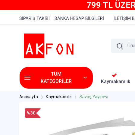
799 TL ÜZER
SİPARİŞ TAKİBİ
BANKA HESAP BİLGİLERİ
İLETİŞİM B
TÜM
KATEGORİLER
Kaymakamlık
Anasayfa
Kaymakamlık
Savaş Yayınevi
%30