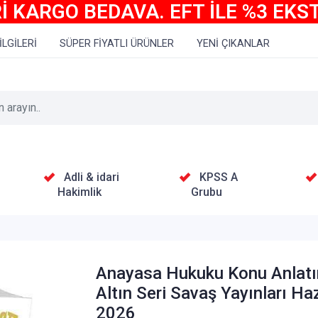
İ KARGO BEDAVA. EFT İLE %3 EKS
İLGİLERİ
SÜPER FİYATLI ÜRÜNLER
YENİ ÇIKANLAR
Adli & idari
KPSS A
Hakimlik
Grubu
Anayasa Hukuku Konu Anlat
Altın Seri Savaş Yayınları Ha
2026