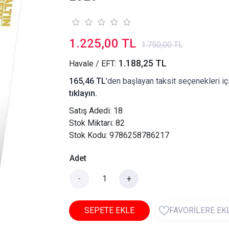
1.225,00 TL
1.750,00 TL
1.188,25 TL
Havale / EFT:
165,46 TL
'den başlayan taksit seçenekleri iç
tıklayın.
Satış Adedi:
18
Stok Miktarı: 82
Stok Kodu: 9786258786217
Adet
-
+
SEPETE EKLE
FAVORİLERE EK