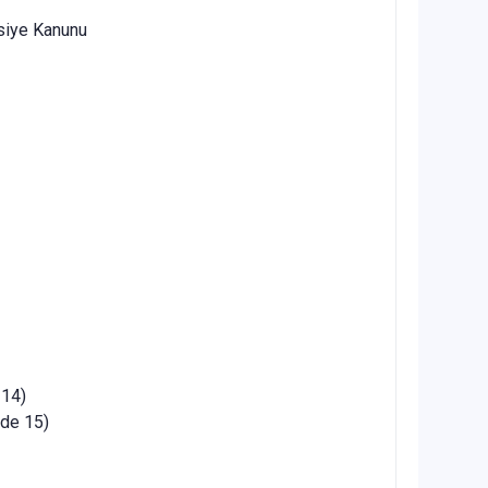
asiye Kanunu
 14)
dde 15)