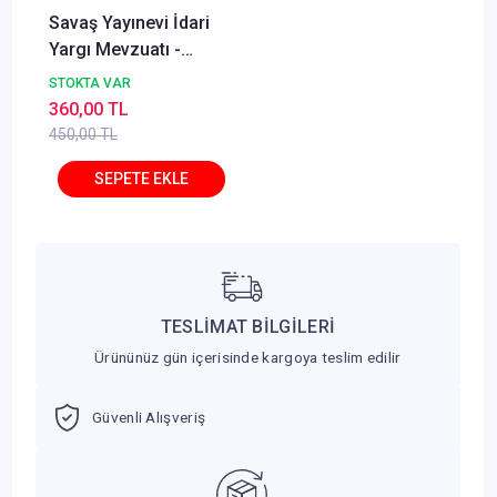
Savaş Yayınevi İdari
Yargı Mevzuatı -
Bahtiyar Akyılmaz,
STOKTA VAR
Cemil Kaya, Murat
360,00 TL
Sezginer
450,00 TL
TESLİMAT BİLGİLERİ
Ürününüz gün içerisinde kargoya teslim edilir
Güvenli Alışveriş