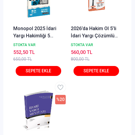
Monopol 2025 İdari
2026’da Hakim Ol 5’li
Yargı Hakimliği 5
İdari Yargı Çözümlü
Deneme Çözümlü
Deneme Seti
STOKTA VAR
STOKTA VAR
Monopol Yayınları
552,50 TL
560,00 TL
650,00 TL
800,00 TL
%20