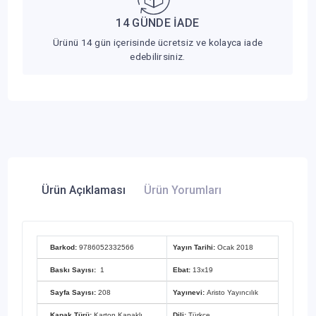
14 GÜNDE İADE
Ürünü 14 gün içerisinde ücretsiz ve kolayca iade
edebilirsiniz.
Ürün Açıklaması
Ürün Yorumları
Barkod:
9786052332566
Yayın Tarihi:
Ocak 2018
Baskı Sayısı:
1
Ebat:
13x19
Sayfa Sayısı:
208
Yayınevi:
Aristo Yayıncılık
Kapak Türü:
Karton Kapaklı
Dili:
Türkçe