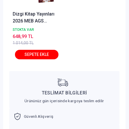
Dizgi Kitap Yayınları
2026 MEB AGS
Tamamı Video
STOKTA VAR
Çözümlü Eğitim
648,99 TL
Bilimleri ve Türk Milli
1.014,00 TL
Eğitim Sistemi Çıkmış
Sorular
TESLİMAT BİLGİLERİ
Ürününüz gün içerisinde kargoya teslim edilir
Güvenli Alışveriş