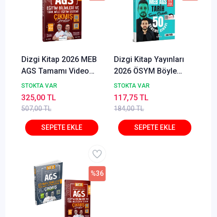
Dizgi Kitap 2026 MEB
Dizgi Kitap Yayınları
AGS Tamamı Video
2026 ÖSYM Böyle
Çözümlü Eğitim
Sorar MEB AGS Tarih
STOKTA VAR
STOKTA VAR
Bilimleri ve Türk Milli
Tamamı PDF Çözümlü
325,00 TL
117,75 TL
Eğitim Sistemi Çıkmış
50 Deneme Sınavı Zeki
507,00 TL
184,00 TL
Sorular 2. Cilt Ziya
Tuğa
Sümer Özgür Hamal
%36