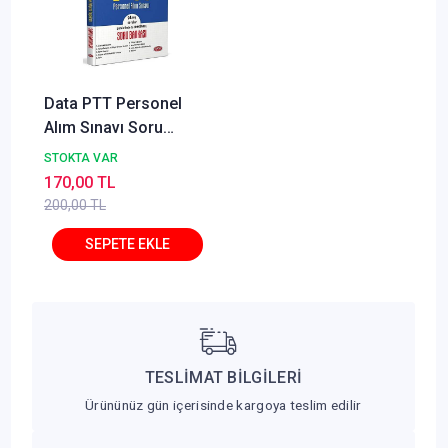
Data PTT Personel
Alım Sınavı Soru
Bankası Data Yayınları
STOKTA VAR
170,00 TL
200,00 TL
TESLİMAT BİLGİLERİ
Ürününüz gün içerisinde kargoya teslim edilir