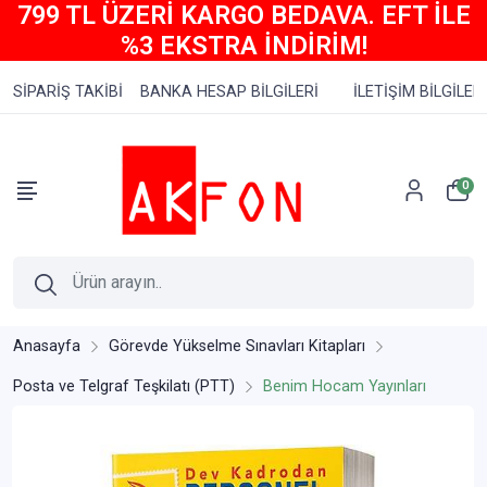
799 TL ÜZERİ KARGO BEDAVA. EFT İLE
%3 EKSTRA İNDİRİM!
SİPARİŞ TAKİBİ
BANKA HESAP BİLGİLERİ
İLETİŞİM BİLGİLERİ
0
Anasayfa
Görevde Yükselme Sınavları Kitapları
Posta ve Telgraf Teşkilatı (PTT)
Benim Hocam Yayınları