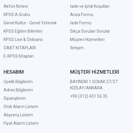
Akfon Notevi
İade ve İptal Koşulları
KPSS A Grubu
Arıza Formu
Genel Kültür - Genel Yetenek
İade Formu
KPSS Eğitim Bilimleri
Sıkça Sorulan Sorular
KPSS Lise & Önlisans
Müşteri Hizmetleri
ÖABT KİTAPLARI
İletişim
E-KPSS Kitapları
HESABIM
MÜŞTERİ HİZMETLERİ
Üyelik Bilgilerim
BAYINDIR 1 SOKAK 27/27
KIZILAY/ANKARA
Adres Bilgilerim
+90 (312) 431 56 35
Siparişlerim
Stok Alarm Listem
Alışveriş Listem
Fiyat Alarm Listem