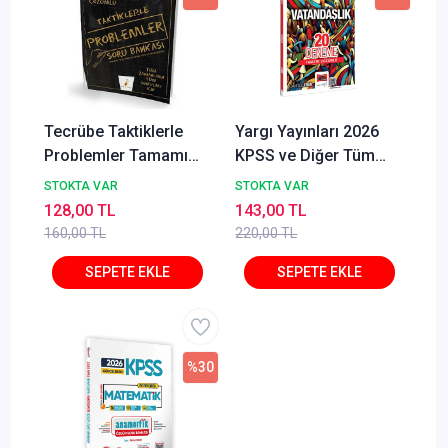
Tecrübe Taktiklerle
Yargı Yayınları 2026
Problemler Tamamı
KPSS ve Diğer Tüm
Dijital Çözümlü Soru
Sınavlara Yönelik
STOKTA VAR
STOKTA VAR
Bankası
Tamamı Çözümlü
128,00 TL
143,00 TL
Vatandaşlık 20
160,00 TL
220,00 TL
Deneme Cangül Erlik
%30