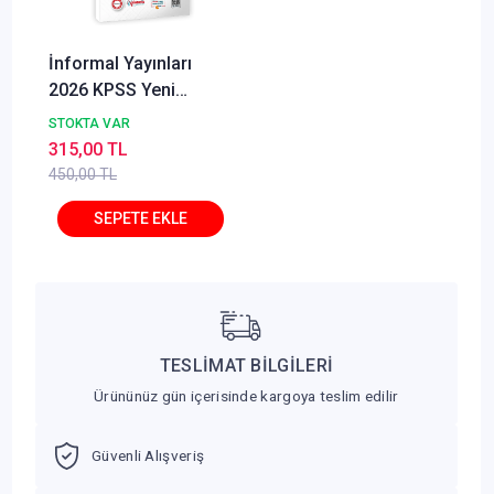
İnformal Yayınları
2026 KPSS Yeni
Sistem Anamorfik
STOKTA VAR
Matematik Özgün
315,00 TL
Soru Bankası Konu
450,00 TL
Konu Dijital Çözümlü
TESLİMAT BİLGİLERİ
Ürününüz gün içerisinde kargoya teslim edilir
Güvenli Alışveriş