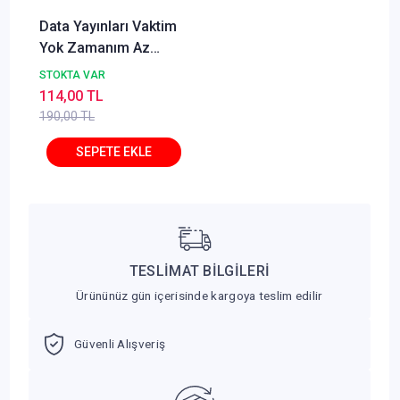
Data Yayınları Vaktim
Yok Zamanım Az
Diyenler İçin Hızlı DGS
STOKTA VAR
114,00 TL
190,00 TL
TESLİMAT BİLGİLERİ
Ürününüz gün içerisinde kargoya teslim edilir
Güvenli Alışveriş