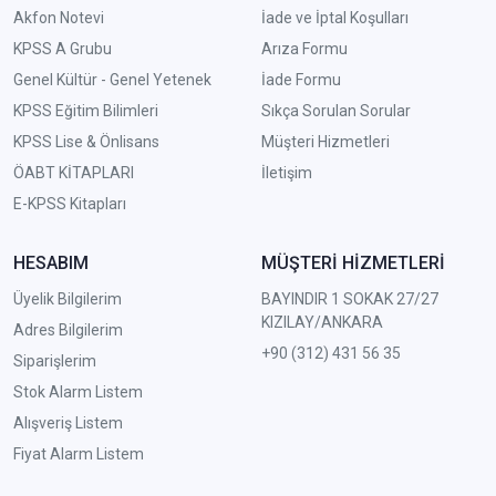
Akfon Notevi
İade ve İptal Koşulları
KPSS A Grubu
Arıza Formu
Genel Kültür - Genel Yetenek
İade Formu
KPSS Eğitim Bilimleri
Sıkça Sorulan Sorular
KPSS Lise & Önlisans
Müşteri Hizmetleri
ÖABT KİTAPLARI
İletişim
E-KPSS Kitapları
HESABIM
MÜŞTERİ HİZMETLERİ
Üyelik Bilgilerim
BAYINDIR 1 SOKAK 27/27
KIZILAY/ANKARA
Adres Bilgilerim
+90 (312) 431 56 35
Siparişlerim
Stok Alarm Listem
Alışveriş Listem
Fiyat Alarm Listem