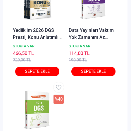
Yediiklim 2026 DGS
Data Yayınları Vaktim
Prestij Konu Anlatımlı
Yok Zamanım Az
Modüler Set Yediiklim
Diyenler İçin Hızlı
STOKTA VAR
STOKTA VAR
Yayınları
ALES
466,50 TL
114,00 TL
729,00 TL
190,00 TL
%40