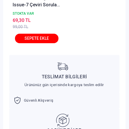
Issue-7 Çeviri Soruları
Pelikan Yayınları
STOKTA VAR
69,30 TL
99,00 TL
TESLİMAT BİLGİLERİ
Ürününüz gün içerisinde kargoya teslim edilir
Güvenli Alışveriş