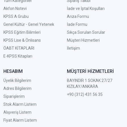
Tüm Kategoriler
Sipariş Takibi
Akfon Notevi
İade ve İptal Koşulları
KPSS A Grubu
Arıza Formu
Genel Kültür - Genel Yetenek
İade Formu
KPSS Eğitim Bilimleri
Sıkça Sorulan Sorular
KPSS Lise & Önlisans
Müşteri Hizmetleri
ÖABT KİTAPLARI
İletişim
E-KPSS Kitapları
HESABIM
MÜŞTERİ HİZMETLERİ
Üyelik Bilgilerim
BAYINDIR 1 SOKAK 27/27
KIZILAY/ANKARA
Adres Bilgilerim
+90 (312) 431 56 35
Siparişlerim
Stok Alarm Listem
Alışveriş Listem
Fiyat Alarm Listem