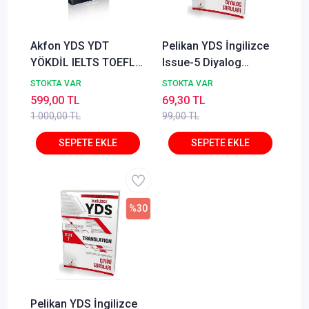
Akfon YDS YDT
Pelikan YDS İngilizce
YÖKDİL IELTS TOEFL
Issue-5 Diyalog
VOCABVAULT 1750
Soruları Pelikan
STOKTA VAR
STOKTA VAR
Özgün Kelime Sorusu
Yayınları
599,00 TL
69,30 TL
- İlyas Ersöz
1.000,00 TL
99,00 TL
%30
Pelikan YDS İngilizce