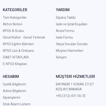
KATEGORİLER
YARDIM
Tüm Kategoriler
Sipariş Takibi
Akfon Notevi
İade ve İptal Koşulları
KPSS A Grubu
Arıza Formu
Genel Kültür - Genel Yetenek
İade Formu
KPSS Eğitim Bilimleri
Sıkça Sorulan Sorular
KPSS Lise & Önlisans
Müşteri Hizmetleri
ÖABT KİTAPLARI
İletişim
E-KPSS Kitapları
HESABIM
MÜŞTERİ HİZMETLERİ
Üyelik Bilgilerim
BAYINDIR 1 SOKAK 27/27
KIZILAY/ANKARA
Adres Bilgilerim
+90 (312) 431 56 35
Siparişlerim
Stok Alarm Listem