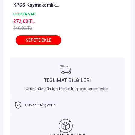
KPSS Kaymakamlık
Kamu Yönetimi Konu
STOKTA VAR
Anlatımı - Ali Cömert
272,00 TL
Makro Kitabevi
340,00 TL
TESLİMAT BİLGİLERİ
Ürününüz gün içerisinde kargoya teslim edilir
Güvenli Alışveriş