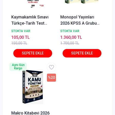
Kaymakamlık Sınavı
Monopol Yayınları
Türkçe-Tarih Test
2026 KPSS A Grubu
Soru Bankası
İktisat Analiz Soru
STOKTA VAR
STOKTA VAR
Bankası Çözümlü 2
105,00 TL
1.360,00 TL
Cilt Set
150,00 TL
1.700,00 TL
Aynı Gün
Kargo
%20
Makro Kitabevi 2026