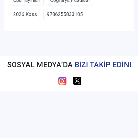
Cba Yayınları
Coğrafya Pusulası
2026 Kpss
9786255833105
SOSYAL MEDYA’DA
BİZİ TAKİP EDİN!