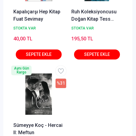
Kapalıçarşı Hep Kitap
Ruh Koleksiyoncusu
Fuat Sevimay
Doğan Kitap Tess
Gerritsen
STOKTA VAR
STOKTA VAR
40,00 TL
195,50 TL
Aynı Gün
Kargo
%31
Sümeyye Koç - Hercai
II: Meftun