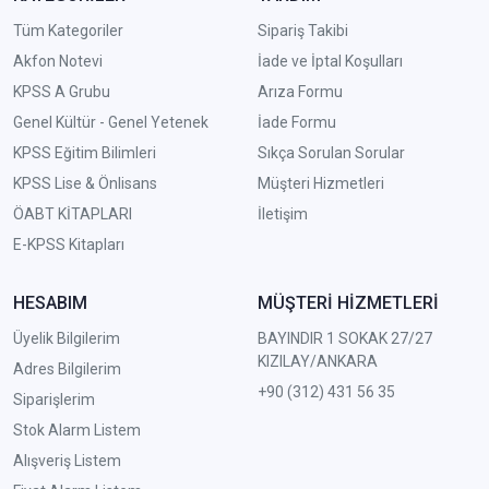
Tüm Kategoriler
Sipariş Takibi
Akfon Notevi
İade ve İptal Koşulları
KPSS A Grubu
Arıza Formu
Genel Kültür - Genel Yetenek
İade Formu
KPSS Eğitim Bilimleri
Sıkça Sorulan Sorular
KPSS Lise & Önlisans
Müşteri Hizmetleri
ÖABT KİTAPLARI
İletişim
E-KPSS Kitapları
HESABIM
MÜŞTERİ HİZMETLERİ
Üyelik Bilgilerim
BAYINDIR 1 SOKAK 27/27
KIZILAY/ANKARA
Adres Bilgilerim
+90 (312) 431 56 35
Siparişlerim
Stok Alarm Listem
Alışveriş Listem