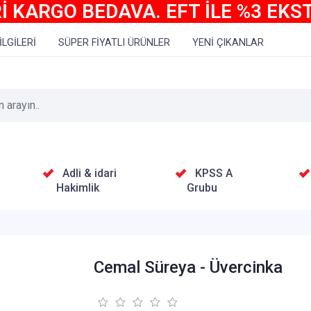
İ KARGO BEDAVA. EFT İLE %3 EKS
İLGİLERİ
SÜPER FİYATLI ÜRÜNLER
YENİ ÇIKANLAR
Adli & idari
KPSS A
Hakimlik
Grubu
Cemal Süreya - Üvercinka