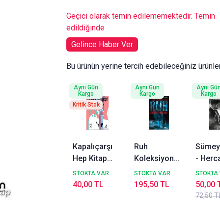
Geçici olarak temin edilememektedir. Temin
edildiğinde
Gelince Haber Ver
Bu ürünün yerine tercih edebileceğiniz ürünle
Aynı Gün
Aynı Gün
Aynı Gü
Kargo
Kargo
Kargo
Kritik Stok
Kapalıçarşı
Ruh
Sümey
Hep Kitap
Koleksiyoncusu
- Hercai II:
Fuat Sevimay
Doğan Kitap
Meftu
STOKTA VAR
STOKTA VAR
STOKTA
Tess
40,00 TL
195,50 TL
50,00 
Gerritsen
72,50 T