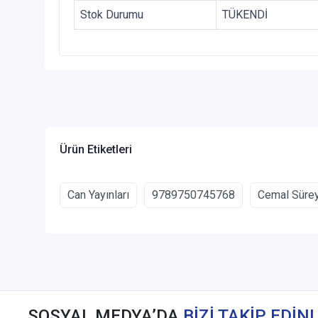
Stok Durumu
TÜKENDİ
Ürün Etiketleri
Can Yayınları
9789750745768
Cemal Süre
SOSYAL MEDYA’DA
BİZİ TAKİP EDİN!