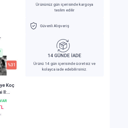
Ürününüz gün içerisinde kargoya
teslim edilir
Güvenli Alışveriş
r
n
14 GÜNDE İADE
Ürünü 14 gün içerisinde ücretsiz ve
%31
kolayca iade edebilirsiniz.
ye Koç
n
 VAR
TL
L