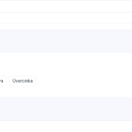
ya
Üvercinka