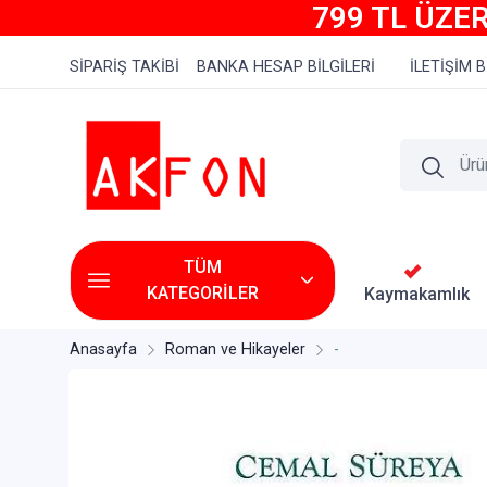
799 TL ÜZER
SİPARİŞ TAKİBİ
BANKA HESAP BİLGİLERİ
İLETİŞİM B
TÜM
KATEGORİLER
Kaymakamlık
Anasayfa
Roman ve Hikayeler
-