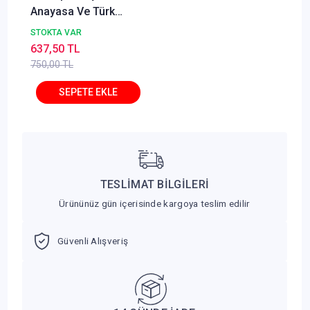
Anayasa Ve Türk
Anayasa Hukuku 10.
STOKTA VAR
Baskı Ömer Keskinsoy
637,50 TL
750,00 TL
TESLİMAT BİLGİLERİ
Ürününüz gün içerisinde kargoya teslim edilir
Güvenli Alışveriş