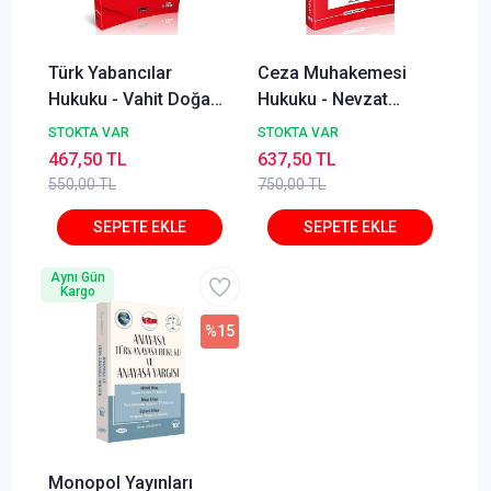
Türk Yabancılar
Ceza Muhakemesi
Hukuku - Vahit Doğan,
Hukuku - Nevzat
Alper Çağrı Yılmaz,
Toroslu, Haluk Toroslu
STOKTA VAR
STOKTA VAR
Lale Ayhan İzmirli
Metin Feyzioğlu Eylül
467,50 TL
637,50 TL
2025
550,00 TL
750,00 TL
Aynı Gün
Kargo
%15
Monopol Yayınları