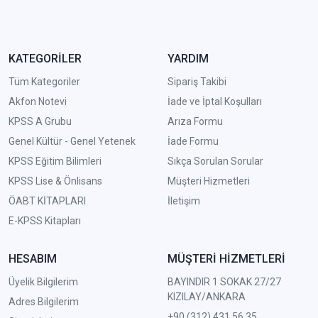
KATEGORİLER
YARDIM
Tüm Kategoriler
Sipariş Takibi
Akfon Notevi
İade ve İptal Koşulları
KPSS A Grubu
Arıza Formu
Genel Kültür - Genel Yetenek
İade Formu
KPSS Eğitim Bilimleri
Sıkça Sorulan Sorular
KPSS Lise & Önlisans
Müşteri Hizmetleri
ÖABT KİTAPLARI
İletişim
E-KPSS Kitapları
HESABIM
MÜŞTERİ HİZMETLERİ
Üyelik Bilgilerim
BAYINDIR 1 SOKAK 27/27
KIZILAY/ANKARA
Adres Bilgilerim
+90 (312) 431 56 35