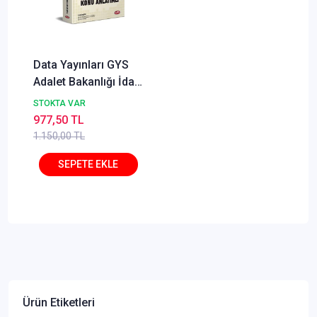
Data Yayınları GYS
Adalet Bakanlığı İdari
İşler Müdürlüğü
STOKTA VAR
Konu Anlatımlı
977,50 TL
1.150,00 TL
Ürün Etiketleri