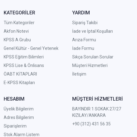
KATEGORİLER
YARDIM
Tüm Kategoriler
Sipariş Takibi
Akfon Notevi
İade ve İptal Koşulları
KPSS A Grubu
Arıza Formu
Genel Kültür - Genel Yetenek
İade Formu
KPSS Eğitim Bilimleri
Sıkça Sorulan Sorular
KPSS Lise & Önlisans
Müşteri Hizmetleri
ÖABT KİTAPLARI
İletişim
E-KPSS Kitapları
HESABIM
MÜŞTERİ HİZMETLERİ
Üyelik Bilgilerim
BAYINDIR 1 SOKAK 27/27
KIZILAY/ANKARA
Adres Bilgilerim
+90 (312) 431 56 35
Siparişlerim
Stok Alarm Listem