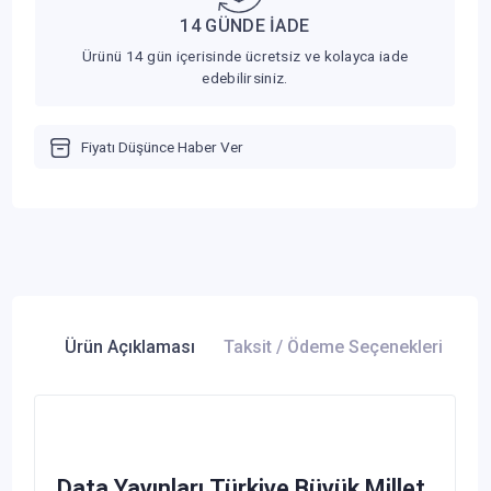
14 GÜNDE İADE
Ürünü 14 gün içerisinde ücretsiz ve kolayca iade
edebilirsiniz.
Fiyatı Düşünce Haber Ver
Ürün Açıklaması
Taksit / Ödeme Seçenekleri
Ür
Data Yayınları Türkiye Büyük Millet