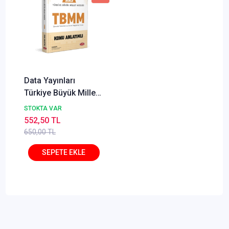
Data Yayınları
Türkiye Büyük Millet
Meclisi (TBMM) GYS
STOKTA VAR
Ortak Konular Konu
552,50 TL
Anlatımlı
650,00 TL