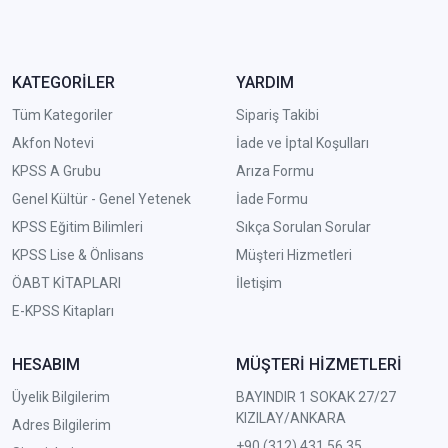
KATEGORİLER
YARDIM
Tüm Kategoriler
Sipariş Takibi
Akfon Notevi
İade ve İptal Koşulları
KPSS A Grubu
Arıza Formu
Genel Kültür - Genel Yetenek
İade Formu
KPSS Eğitim Bilimleri
Sıkça Sorulan Sorular
KPSS Lise & Önlisans
Müşteri Hizmetleri
ÖABT KİTAPLARI
İletişim
E-KPSS Kitapları
HESABIM
MÜŞTERİ HİZMETLERİ
Üyelik Bilgilerim
BAYINDIR 1 SOKAK 27/27
KIZILAY/ANKARA
Adres Bilgilerim
+90 (312) 431 56 35