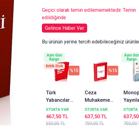
Geçici olarak temin edilememektedir. Temin
edildiğinde
Gelince Haber Ver
Bu ürünün yerine tercih edebileceğiniz ürünle
Aynı Gün
Aynı Gü
Kargo
Kargo
Kritik Stok
%15
%15
Türk
Ceza
Monop
Yabancılar
Muhakemesi
Yayınla
Hukuku -
Hukuku -
Anaya
STOKTA VAR
STOKTA VAR
STOKTA
Vahit Doğan,
Nevzat
Türk A
467,50 TL
637,50 TL
637,50
Alper Çağrı
Toroslu,
Hukuku
550,00 TL
750,00 TL
750,00 
Yılmaz, Lale
Haluk
Baskı
Ayhan İzmirli
Toroslu
Keski