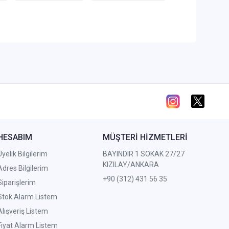
HESABIM
MÜŞTERİ HİZMETLERİ
Üyelik Bilgilerim
BAYINDIR 1 SOKAK 27/27
KIZILAY/ANKARA
Adres Bilgilerim
+90 (312) 431 56 35
Siparişlerim
Stok Alarm Listem
Alışveriş Listem
Fiyat Alarm Listem