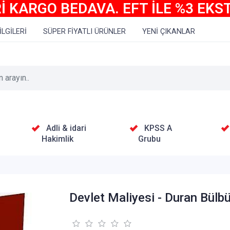
İ KARGO BEDAVA. EFT İLE %3 EKS
İLGİLERİ
SÜPER FİYATLI ÜRÜNLER
YENİ ÇIKANLAR
Adli & idari
KPSS A
Hakimlik
Grubu
Devlet Maliyesi - Duran Bülbü