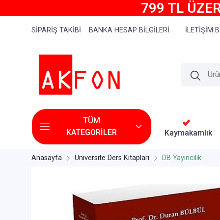
799 TL ÜZER
SİPARİŞ TAKİBİ
BANKA HESAP BİLGİLERİ
İLETİŞİM B
TÜM
KATEGORİLER
Kaymakamlık
Anasayfa
Üniversite Ders Kitapları
DB Yayıncılık