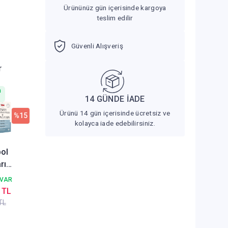
Ürününüz gün içerisinde kargoya
teslim edilir
Güvenli Alışveriş
r
n
14 GÜNDE İADE
Ürünü 14 gün içerisinde ücretsiz ve
%15
kolayca iade edebilirsiniz.
ol
rı
sa Ve
 VAR
nayasa
 TL
 10.
TL
 Ömer
nsoy