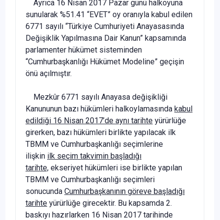
Ayrıca 16 Nisan 2017 Pazar günü halkoyuna
sunularak %51.41 “EVET” oy oranıyla kabul edilen
6771 sayılı “Türkiye Cumhuriyeti Anayasasında
Değişiklik Yapılmasına Dair Kanun” kapsamında
parlamenter hükümet sisteminden
“Cumhurbaşkanlığı Hükümet Modeline” geçişin
önü açılmıştır.
Mezkûr 6771 sayılı Anayasa değişikliği
Kanununun bazı hükümleri halkoylamasında
kabul
edildiği 16 Nisan 2017’de aynı tarihte
yürürlüğe
girerken, bazı hükümleri birlikte yapılacak ilk
TBMM ve Cumhurbaşkanlığı seçimlerine
ilişkin
ilk seçim takvimin başladığı
tarihte,
ekseriyet hükümleri ise birlikte yapılan
TBMM ve Cumhurbaşkanlığı seçimleri
sonucunda
Cumhurbaşkanının göreve başladığı
tarihte
yürürlüğe girecektir. Bu kapsamda 2.
baskıyı hazırlarken 16 Nisan 2017 tarihinde