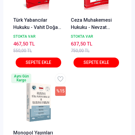
Türk Yabancılar
Ceza Muhakemesi
Hukuku - Vahit Doğan,
Hukuku - Nevzat
Alper Çağrı Yılmaz,
Toroslu, Haluk Toroslu
STOKTA VAR
STOKTA VAR
Lale Ayhan İzmirli
Metin Feyzioğlu Eylül
467,50 TL
637,50 TL
2025
550,00 TL
750,00 TL
Aynı Gün
Kargo
%15
Monopol Yayınları