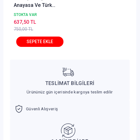
Anayasa Ve Türk
Anayasa Hukuku 10.
STOKTA VAR
Baskı Ömer Keskinsoy
637,50 TL
750,00 TL
TESLİMAT BİLGİLERİ
Ürününüz gün içerisinde kargoya teslim edilir
Güvenli Alışveriş