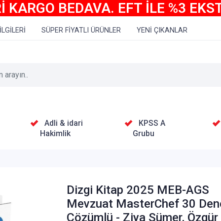
İ KARGO BEDAVA. EFT İLE %3 EKS
İLGİLERİ
SÜPER FİYATLI ÜRÜNLER
YENİ ÇIKANLAR
Adli & idari
KPSS A
Hakimlik
Grubu
Dizgi Kitap 2025 MEB-AGS
Mevzuat MasterChef 30 De
Çözümlü - Ziya Sümer, Özgür