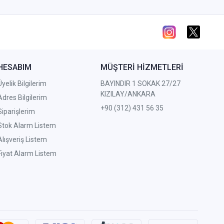
HESABIM
MÜŞTERİ HİZMETLERİ
Üyelik Bilgilerim
BAYINDIR 1 SOKAK 27/27
KIZILAY/ANKARA
Adres Bilgilerim
+90 (312) 431 56 35
Siparişlerim
Stok Alarm Listem
Alışveriş Listem
Fiyat Alarm Listem