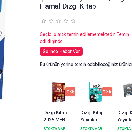
Hamal Dizgi Kitap
Geçici olarak temin edilememektedir. Temin
edildiğinde
Gelince Haber Ver
Bu ürünün yerine tercih edebileceğiniz ürünle
%35
%36
Dizgi Kitap
Dizgi Kitap
Dizgi 
2026 MEB
Yayınları
Yayınla
AGS Tamamı
2026 ÖSYM
2026 
STOKTA VAR
STOKTA VAR
STOKTA