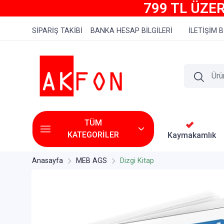
799 TL ÜZER
SİPARİŞ TAKİBİ
BANKA HESAP BİLGİLERİ
İLETİŞİM B
TÜM
KATEGORİLER
Kaymakamlık
Anasayfa
MEB AGS
Dizgi Kitap