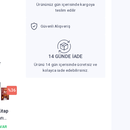
Ürününüz gün içerisinde kargoya
teslim edilir
Güvenli Alışveriş
14 GÜNDE İADE
r
Ürünü 14 gün içerisinde ücretsiz ve
kolayca iade edebilirsiniz.
%36
Kitap
rı
MEB
 VAR