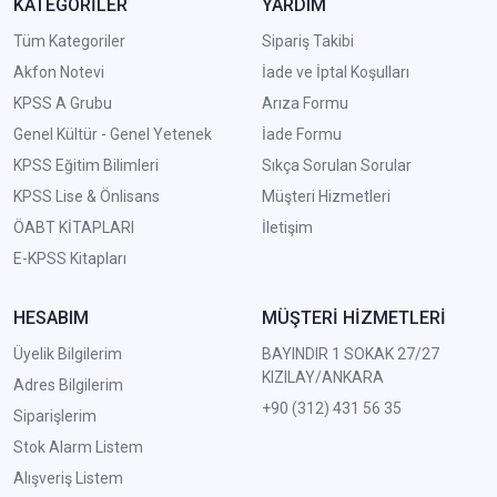
KATEGORİLER
YARDIM
Tüm Kategoriler
Sipariş Takibi
Akfon Notevi
İade ve İptal Koşulları
KPSS A Grubu
Arıza Formu
Genel Kültür - Genel Yetenek
İade Formu
KPSS Eğitim Bilimleri
Sıkça Sorulan Sorular
KPSS Lise & Önlisans
Müşteri Hizmetleri
ÖABT KİTAPLARI
İletişim
E-KPSS Kitapları
HESABIM
MÜŞTERİ HİZMETLERİ
Üyelik Bilgilerim
BAYINDIR 1 SOKAK 27/27
KIZILAY/ANKARA
Adres Bilgilerim
+90 (312) 431 56 35
Siparişlerim
Stok Alarm Listem
Alışveriş Listem