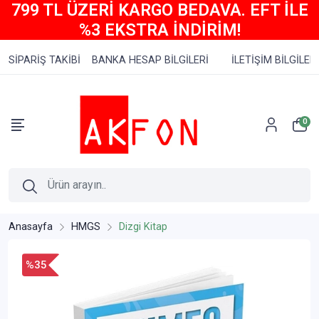
799 TL ÜZERİ KARGO BEDAVA. EFT İLE
%3 EKSTRA İNDİRİM!
SİPARİŞ TAKİBİ
BANKA HESAP BİLGİLERİ
İLETİŞİM BİLGİLERİ
0
Anasayfa
HMGS
Dizgi Kitap
%35