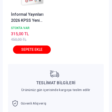
İnformal Yayınları
2026 KPSS Yeni
Sistem Anamorfik
STOKTA VAR
Matematik Özgün
315,00 TL
Soru Bankası Konu
450,00 TL
Konu Dijital Çözümlü
TESLİMAT BİLGİLERİ
Ürününüz gün içerisinde kargoya teslim edilir
Güvenli Alışveriş