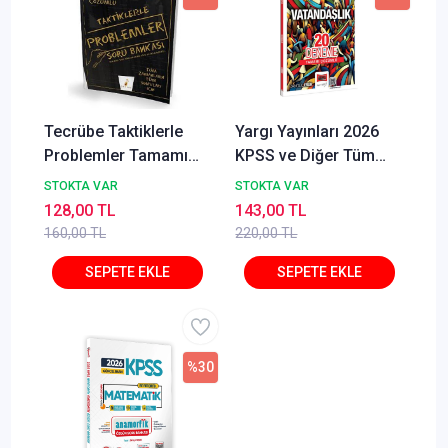
Tecrübe Taktiklerle
Yargı Yayınları 2026
Problemler Tamamı
KPSS ve Diğer Tüm
Dijital Çözümlü Soru
Sınavlara Yönelik
STOKTA VAR
STOKTA VAR
Bankası
Tamamı Çözümlü
128,00 TL
143,00 TL
Vatandaşlık 20
160,00 TL
220,00 TL
Deneme Cangül Erlik
%30