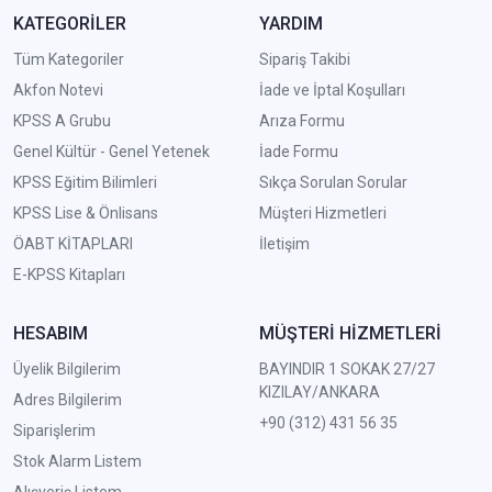
KATEGORİLER
YARDIM
Tüm Kategoriler
Sipariş Takibi
Akfon Notevi
İade ve İptal Koşulları
KPSS A Grubu
Arıza Formu
Genel Kültür - Genel Yetenek
İade Formu
KPSS Eğitim Bilimleri
Sıkça Sorulan Sorular
KPSS Lise & Önlisans
Müşteri Hizmetleri
ÖABT KİTAPLARI
İletişim
E-KPSS Kitapları
HESABIM
MÜŞTERİ HİZMETLERİ
Üyelik Bilgilerim
BAYINDIR 1 SOKAK 27/27
KIZILAY/ANKARA
Adres Bilgilerim
+90 (312) 431 56 35
Siparişlerim
Stok Alarm Listem
Alışveriş Listem