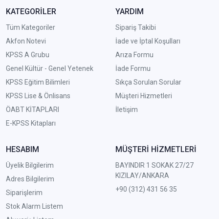
KATEGORİLER
YARDIM
Tüm Kategoriler
Sipariş Takibi
Akfon Notevi
İade ve İptal Koşulları
KPSS A Grubu
Arıza Formu
Genel Kültür - Genel Yetenek
İade Formu
KPSS Eğitim Bilimleri
Sıkça Sorulan Sorular
KPSS Lise & Önlisans
Müşteri Hizmetleri
ÖABT KİTAPLARI
İletişim
E-KPSS Kitapları
HESABIM
MÜŞTERİ HİZMETLERİ
Üyelik Bilgilerim
BAYINDIR 1 SOKAK 27/27
KIZILAY/ANKARA
Adres Bilgilerim
+90 (312) 431 56 35
Siparişlerim
Stok Alarm Listem