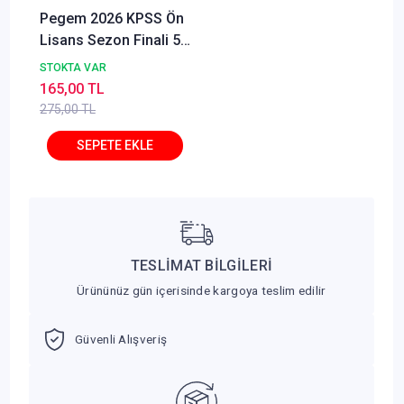
Pegem 2026 KPSS Ön
Lisans Sezon Finali 5
Deneme Çözümlü
STOKTA VAR
Pegem Akademi
165,00 TL
Yayınları
275,00 TL
TESLİMAT BİLGİLERİ
Ürününüz gün içerisinde kargoya teslim edilir
Güvenli Alışveriş