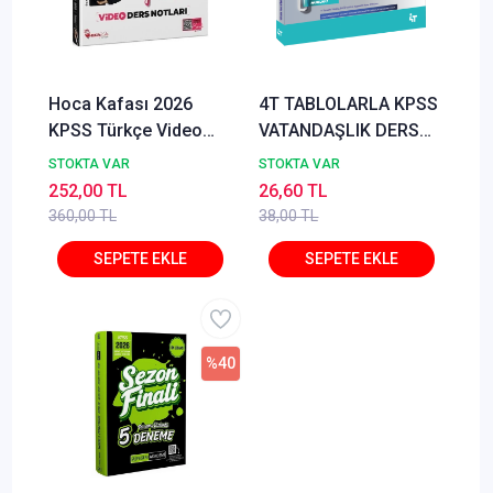
Hoca Kafası 2026
4T TABLOLARLA KPSS
KPSS Türkçe Video
VATANDAŞLIK DERS
Ders Notları - Öznur
NOTLARI
STOKTA VAR
STOKTA VAR
Saat Yıldırım Hoca
252,00 TL
26,60 TL
Kafası Yayınları
360,00 TL
38,00 TL
%40