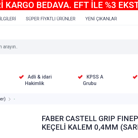
İ KARGO BEDAVA. EFT İLE %3 EKS
İLGİLERİ
SÜPER FİYATLI ÜRÜNLER
YENİ ÇIKANLAR
Adli & idari
KPSS A
Hakimlik
Grubu
er)
-
FABER CASTELL GRIP FINE
KEÇELİ KALEM 0,4MM (SARI