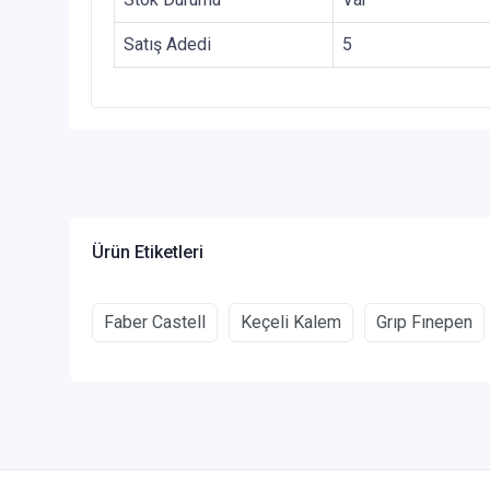
Satış Adedi
5
Ürün Etiketleri
Faber Castell
Keçeli Kalem
Grıp Fınepen