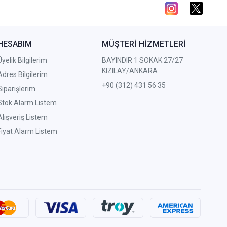
HESABIM
MÜŞTERİ HİZMETLERİ
Üyelik Bilgilerim
BAYINDIR 1 SOKAK 27/27
KIZILAY/ANKARA
Adres Bilgilerim
+90 (312) 431 56 35
Siparişlerim
Stok Alarm Listem
Alışveriş Listem
Fiyat Alarm Listem