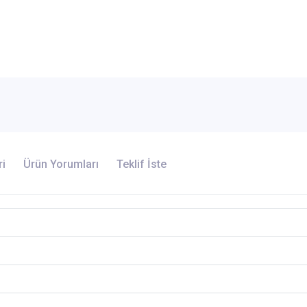
ri
Ürün Yorumları
Teklif İste