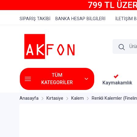
799 TL ÜZER
SİPARİŞ TAKİBİ
BANKA HESAP BİLGİLERİ
İLETİŞİM B
TÜM
KATEGORİLER
Kaymakamlık
Anasayfa
Kırtasiye
Kalem
Renkli Kalemler (Finelin