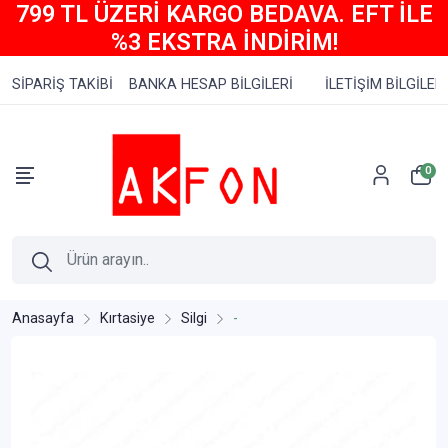
799 TL ÜZERİ KARGO BEDAVA. EFT İLE
%3 EKSTRA İNDİRİM!
SİPARİŞ TAKİBİ
BANKA HESAP BİLGİLERİ
İLETİŞİM BİLGİLERİ
0
Anasayfa
Kırtasiye
Silgi
-