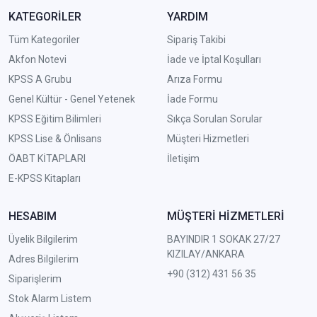
KATEGORİLER
YARDIM
Tüm Kategoriler
Sipariş Takibi
Akfon Notevi
İade ve İptal Koşulları
KPSS A Grubu
Arıza Formu
Genel Kültür - Genel Yetenek
İade Formu
KPSS Eğitim Bilimleri
Sıkça Sorulan Sorular
KPSS Lise & Önlisans
Müşteri Hizmetleri
ÖABT KİTAPLARI
İletişim
E-KPSS Kitapları
HESABIM
MÜŞTERİ HİZMETLERİ
Üyelik Bilgilerim
BAYINDIR 1 SOKAK 27/27
KIZILAY/ANKARA
Adres Bilgilerim
+90 (312) 431 56 35
Siparişlerim
Stok Alarm Listem