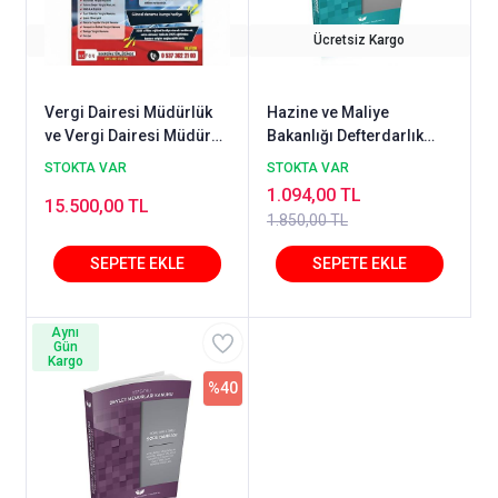
Ücretsiz Kargo
Ücretsiz Kargo
Vergi Dairesi Müdürlük
Hazine ve Maliye
ve Vergi Dairesi Müdür
Bakanlığı Defterdarlık
Yardımcılığı Gelir
Uzmanlığı Özel Sınavına
STOKTA VAR
STOKTA VAR
Uzmanlığı Yeterlilik
Hazırlık Madde Özetli
1.094,00 TL
15.500,00 TL
Sınavları OFFLİNE Konu
Görsel Anlatımlı Soru
1.850,00 TL
Anlatımı 2026
Bankası Mehmet Ateş, Ali
Ulaş Duru, Ramazan Taş
Aynı
Gün
Kargo
%40