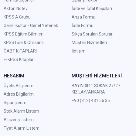
Akfon Notevi
İade ve İptal Koşulları
KPSS A Grubu
Arıza Formu
Genel Kültür - Genel Yetenek
İade Formu
KPSS Eğitim Bilimleri
Sıkça Sorulan Sorular
KPSS Lise & Önlisans
Müşteri Hizmetleri
ÖABT KİTAPLARI
İletişim
E-KPSS Kitapları
HESABIM
MÜŞTERİ HİZMETLERİ
Üyelik Bilgilerim
BAYINDIR 1 SOKAK 27/27
KIZILAY/ANKARA
Adres Bilgilerim
+90 (312) 431 56 35
Siparişlerim
Stok Alarm Listem
Alışveriş Listem
Fiyat Alarm Listem