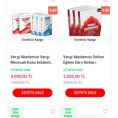
%40
%40
Ücretsiz Kargo
Ücretsiz Kargo
Vergi Akademisi Vergi
Vergi Akademisi Online
Mevzuatı Konu Anlatımı
Eğitim Ders Notları
Seti TEMMUZ 2026 +
TEMMUZ 2026
STOKTA VAR
STOKTA VAR
Vergi Akademisi Tamamı
4.690,00 TL
2.305,00 TL
Çözümlü Çıkmış Sorular
7.900,00 TL
3.900,00 TL
TEMMUZ 2026 3 Ciltli Set
14. Baskı
Aynı
Aynı
Gün
Gün
Kargo
Kargo