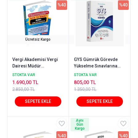
%40
%40
Ücretsiz Kargo
Ücretsiz Kargo
Vergi Akademisi Vergi
GYS Gümrük Görevde
Dairesi Müdür
Yükselme Sınavlarına
Yardımcılığı ve Vergi
Hazırlık Kitabı Gökhan
STOKTA VAR
STOKTA VAR
Dairesi Müdürlüğü
Semih Usalan 2025
1.690,00 TL
805,00 TL
Karma Çıkmış Soru
2.850,00 TL
1.350,00 TL
Denemeleri ÇÖZÜMLÜ
Aynı
Gün
Kargo
%40
%40