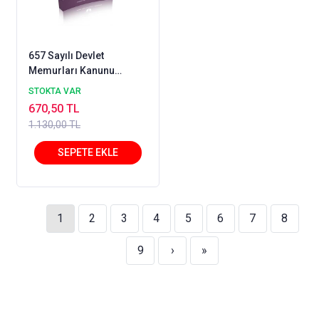
657 Sayılı Devlet
Memurları Kanunu
Mehmet Ateş, Ali Ulaş
STOKTA VAR
Duru, Ramazan Taş
670,50 TL
1.130,00 TL
1
2
3
4
5
6
7
8
9
›
»