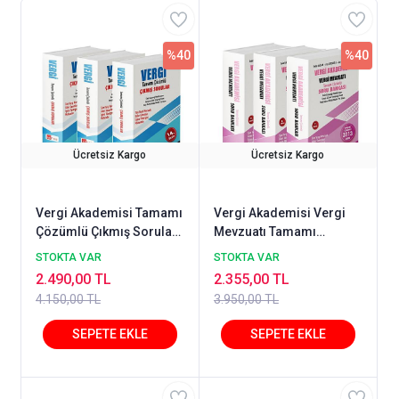
%40
%40
Ücretsiz Kargo
Ücretsiz Kargo
Vergi Akademisi Tamamı
Vergi Akademisi Vergi
Çözümlü Çıkmış Sorular
Mevzuatı Tamamı
TEMMUZ 2026 3 Ciltli Set
Çözümlü Özgün Soru
STOKTA VAR
STOKTA VAR
Bankası TEMMUZ 2026
2.490,00 TL
2.355,00 TL
4.150,00 TL
3.950,00 TL