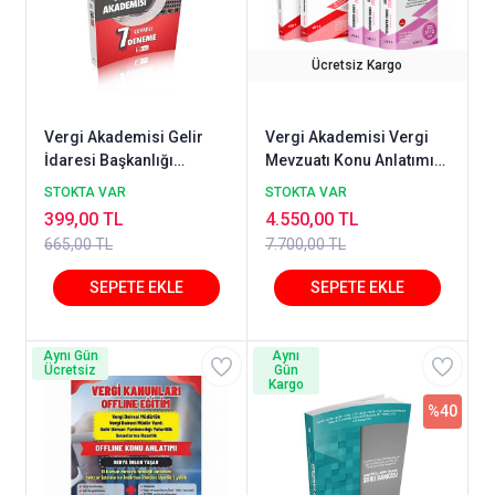
Ücretsiz Kargo
Vergi Akademisi Gelir
Vergi Akademisi Vergi
İdaresi Başkanlığı
Mevzuatı Konu Anlatımı
Görevde Yükselme
Seti TEMMUZ 2026 +
STOKTA VAR
STOKTA VAR
Sınavına Hazırlık 7
Vergi Akademisi Vergi
399,00 TL
4.550,00 TL
Deneme Cevaplı
Mevzuatı Tamamı
665,00 TL
7.700,00 TL
Çözümlü Özgün Soru
Bankası TEMMUZ 2026
Aynı Gün
Aynı
Ücretsiz
Gün
Kargo
%40