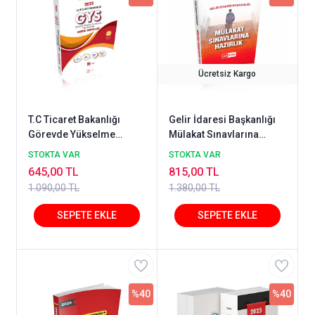
Ücretsiz Kargo
T.C Ticaret Bakanlığı
Gelir İdaresi Başkanlığı
Görevde Yükselme
Mülakat Sınavlarına
Sınavlarına Hazırlık
Hazırlık 2026
STOKTA VAR
STOKTA VAR
Kitabı Ortak Konular
645,00 TL
815,00 TL
Gökhan Semih Usalan
1.090,00 TL
1.380,00 TL
%40
%40