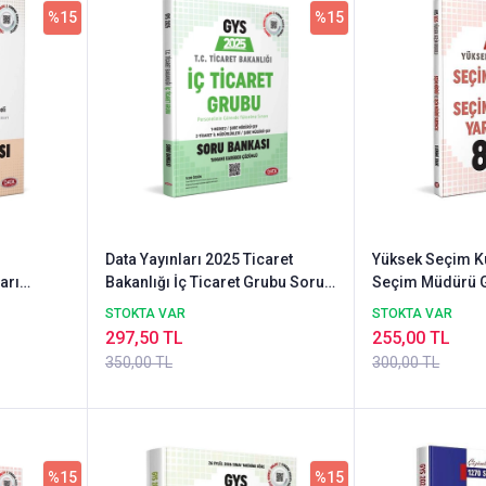
%15
%15
Data Yayınları 2025 Ticaret
Yüksek Seçim K
arı
Bakanlığı İç Ticaret Grubu Soru
Seçim Müdürü 
ı
Bankası - Karekod Çözümlü
Sınavı
STOKTA VAR
STOKTA VAR
selme
297,50 TL
255,00 TL
350,00 TL
300,00 TL
%15
%15