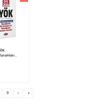
YÖK
Kurumları
 Bankası
de Yükselme
9
›
»