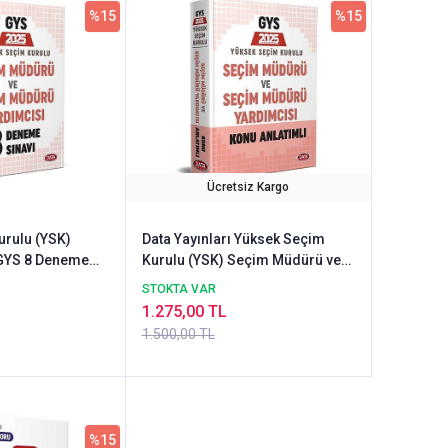
%15
%15
Ücretsiz Kargo
urulu (YSK)
Data Yayınları Yüksek Seçim
GYS 8 Deneme
Kurulu (YSK) Seçim Müdürü ve
Seçim Müdür Yardımcısı Konu
STOKTA VAR
Anlatımlı
1.275,00 TL
1.500,00 TL
%15