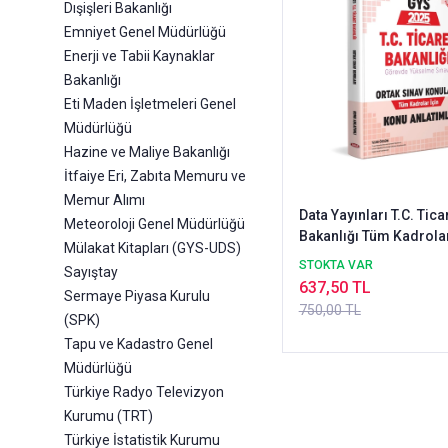
Dışişleri Bakanlığı
Emniyet Genel Müdürlüğü
Enerji ve Tabii Kaynaklar
Bakanlığı
Eti Maden İşletmeleri Genel
Müdürlüğü
Hazine ve Maliye Bakanlığı
İtfaiye Eri, Zabıta Memuru ve
Memur Alımı
Data Yayınları T.C. Tica
Meteoroloji Genel Müdürlüğü
Bakanlığı Tüm Kadrolar
Mülakat Kitapları (GYS-UDS)
Ortak Konular Konu Anl
STOKTA VAR
Sayıştay
637,50 TL
Sermaye Piyasa Kurulu
750,00 TL
(SPK)
Tapu ve Kadastro Genel
Müdürlüğü
Türkiye Radyo Televizyon
Kurumu (TRT)
Türkiye İstatistik Kurumu