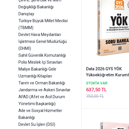
Çevre, Şehircilik ve İklim
Değişikliği Bakanlığı
Danıştay
Türkiye Büyük Millet Meclisi
(TBMM)
Devlet Hava Meydanları
İşletmesi Genel Müdürlüğü
(DHMİ)
Sahil Güvenlik Komutanlığı
Polis Meslek İçi Sınavları
Data 2026 GYS YÖK
Maliye Bakanlığı Gelir
Yükseköğretim Kuruml
Uzmanlığı Kitapları
Personeli Soru Bankas
Tarım ve Orman Bakanlığı
STOKTA VAR
Çözümlü Görevde Yük
637,50 TL
Jandarma ve Askeri Sınavlar
Data Yayınları
750,00 TL
AFAD (Afet ve Acil Durum
Yönetimi Başkanlığı)
Aile ve Sosyal Hizmetler
Bakanlığı
Devlet Su İşleri (DSİ)