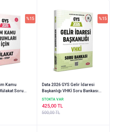
%15
%15
 Tüm Kamu
Data 2026 GYS Gelir İdaresi
Mülakat Soru
Başkanlığı VHKİ Soru Bankası
Çözümlü Görevde Yükselme
STOKTA VAR
Data Yayınları
425,00 TL
500,00 TL