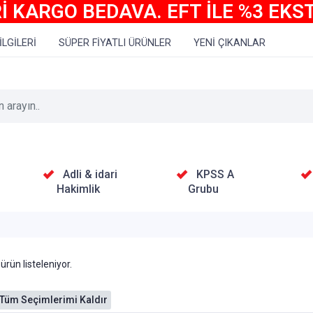
İ KARGO BEDAVA. EFT İLE %3 EKS
İLGİLERİ
SÜPER FİYATLI ÜRÜNLER
YENİ ÇIKANLAR
Adli & idari
KPSS A
Hakimlik
Grubu
ürün listeleniyor.
Tüm Seçimlerimi Kaldır