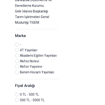
Bankacılık Düzenleme ve
Denetleme Kurumu
Gelir İdaresi Başkanlığı
Tarım İşletmeleri Genel
Müdürliği TİGEM
Marka
-
4T Yayınları
Akademi Eğitim Yayınları
Akfon Notevi
Akfon Yayınevi
Benim Hocam Yayınları
Data Yayınları
Dizgi Kitap
Fiyat Aralığı
Editör Yayınları
İndeks Kitap
0 TL - 500 TL
Makro Akademi
500 TL - 5000 TL