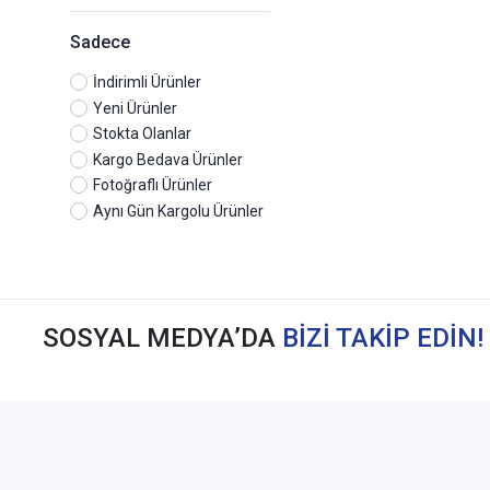
Memur Sınav
Murat Yayınları
Sadece
Pegem Yayınları
Pelikan
İndirimli Ürünler
Pelikan Yayınevi
Yeni Ürünler
Savaş Yayınevi
Stokta Olanlar
Temsil Kitap Yayınları
Kargo Bedava Ürünler
Tercih Yayınları
Fotoğraflı Ürünler
Yargı Yayınları
Aynı Gün Kargolu Ürünler
Yazarın Kendi Yayını
Yediiklim Yayınları
SOSYAL MEDYA’DA
BİZİ TAKİP EDİN!