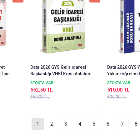
ret
Data 2026 GYS Gelir İdaresi
Data 2026 GYS 
 İçin
Başkanlığı VHKİ Konu Anlatımı
Yükseköğretim 
atımlı
Görevde Yükselme Data
Personeli Soru
STOKTA VAR
STOKTA VAR
Yayınları
Çözümlü Görev
552,50 TL
510,00 TL
Data Yayınları
650,00 TL
600,00 TL
1
2
3
4
5
6
7
8