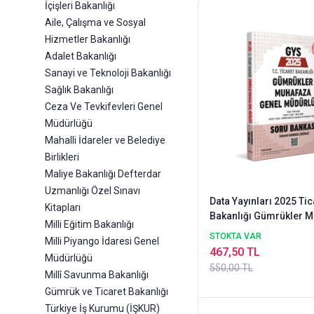
İçişleri Bakanlığı
Aile, Çalışma ve Sosyal
Hizmetler Bakanlığı
Adalet Bakanlığı
Sanayi ve Teknoloji Bakanlığı
Sağlık Bakanlığı
Ceza Ve Tevkifevleri Genel
Müdürlüğü
Mahalli İdareler ve Belediye
Birlikleri
Maliye Bakanlığı Defterdar
Uzmanlığı Özel Sınavı
Data Yayınları 2025 Tic
Kitapları
Bakanlığı Gümrükler 
Milli Eğitim Bakanlığı
Genel Müdürlüğü GYS 
STOKTA VAR
Milli Piyango İdaresi Genel
Bankası - Karekod Çö
467,50 TL
Müdürlüğü
550,00 TL
Millî Savunma Bakanlığı
Gümrük ve Ticaret Bakanlığı
Türkiye İş Kurumu (İŞKUR)