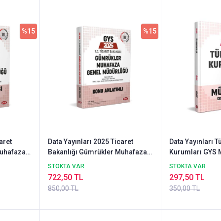
%15
%15
aret
Data Yayınları 2025 Ticaret
Data Yayınları
Muhafaza
Bakanlığı Gümrükler Muhafaza
Kurumları GYS 
Soru
Genel Müdürlüğü GYS Konu
Cevap
STOKTA VAR
STOKTA VAR
zümlü
Anlatımlı
722,50 TL
297,50 TL
850,00 TL
350,00 TL