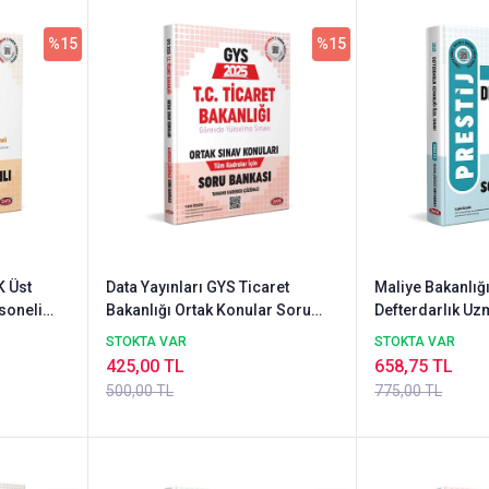
%15
%15
K Üst
Data Yayınları GYS Ticaret
Maliye Bakanlığı
soneli
Bakanlığı Ortak Konular Soru
Defterdarlık Uz
Bankası - Karekod Çözümlü
Sınavı Tamamı 
STOKTA VAR
STOKTA VAR
Bankası 2025
425,00 TL
658,75 TL
500,00 TL
775,00 TL