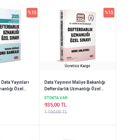
%15
%15
Ücretsiz Kargo
 Data Yayınları
Data Yayınevi Maliye Bakanlığı
manlığı Özel
Defterdarlık Uzmanlığı Özel
Çözümlü Soru
Sınavı Konu Anlatımlı
STOKTA VAR
935,00 TL
1.100,00 TL