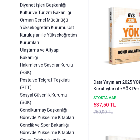
Diyanet İşleri Başkanlığı
Kültür ve Turizm Bakanlığı
Orman Genel Müdürlüğü
Yükseköğretim Kurumu Üst
Kuruluşları ile Yükseköğretim
Kurumları
Ulaştırma ve Altyapı
Bakanlığı
Hakimler ve Savcılar Kurulu
(HSK)
Posta ve Telgraf Teşkilatı
Data Yayınları 2025 YÖ
(PTT)
Kuruluşları ile YÖK Per
Sosyal Güvenlik Kurumu
GYS Konu Anlatımlı
STOKTA VAR
(SGK)
637,50 TL
Genelkurmay Başkanlığı
750,00 TL
Görevde Yükselme Kitapları
Gençlik ve Spor Bakanlığı
Görevde Yükselme Kitapları