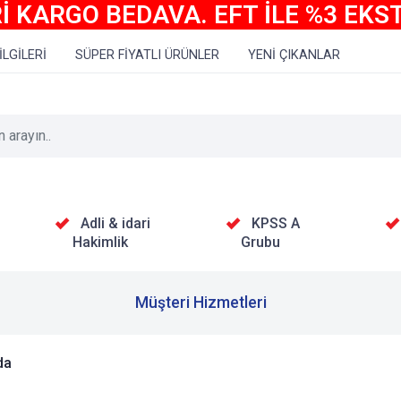
İ KARGO BEDAVA. EFT İLE %3 EKS
İLGİLERİ
SÜPER FİYATLI ÜRÜNLER
YENİ ÇIKANLAR
Adli & idari
KPSS A
Hakimlik
Grubu
Müşteri Hizmetleri
da