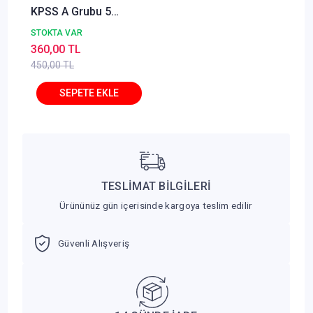
KPSS A Grubu 5
Deneme - Ali Cömert
STOKTA VAR
Makro Kitabevi
360,00 TL
450,00 TL
TESLİMAT BİLGİLERİ
Ürününüz gün içerisinde kargoya teslim edilir
Güvenli Alışveriş