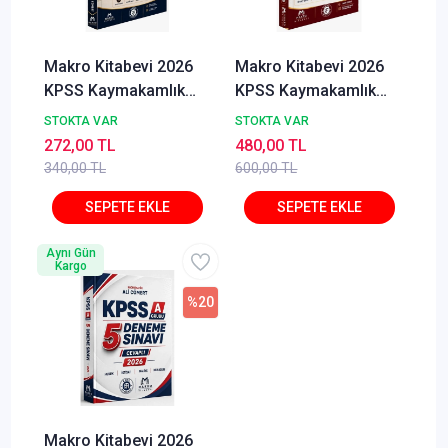
Makro Kitabevi 2026
Makro Kitabevi 2026
KPSS Kaymakamlık
KPSS Kaymakamlık
Kamu Yönetimi Konu
Kamu Yönetimi Soru
STOKTA VAR
STOKTA VAR
Anlatımı - Ali Cömert
Bankası Çözümlü - Ali
272,00 TL
480,00 TL
Makro Kitabevi
Cömert Makro
340,00 TL
600,00 TL
Kitabevi
Aynı Gün
Kargo
%20
Makro Kitabevi 2026