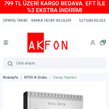
799 TL ÜZERİ KARGO BEDAVA. EFT İLE
%3 EKSTRA İNDİRİM!
SİPARİŞ TAKİBİ
BANKA HESAP BİLGİLERİ
İLETİŞİM BİLGİLERİ
0
Anasayfa
KPSS A Grubu
Savaş Yayınevi