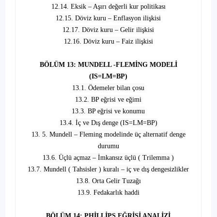
12.14. Eksik – Aşırı değerli kur politikası
12.15. Döviz kuru – Enflasyon ilişkisi
12.17. Döviz kuru – Gelir ilişkisi
12.16. Döviz kuru – Faiz ilişkisi
BÖLÜM 13: MUNDELL -FLEMİNG MODELİ
(IS=LM=BP)
13.1. Ödemeler bilan çosu
13.2. BP eğrisi ve eğimi
13.3. BP eğrisi ve konumu
13.4. İç ve Dış denge (IS=LM=BP)
13. 5. Mundell – Fleming modelinde üç alternatif denge
durumu
13.6. Üçlü açmaz – İmkansız üçlü ( Trilemma )
13.7. Mundell ( Tahsisler ) kuralı – iç ve dış dengesizlikler
13.8. Orta Gelir Tuzağı
13.9. Fedakarlık haddi
BÖLÜM 14: PHİLLİPS EĞRİSİ ANALİZİ