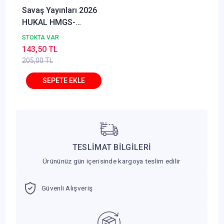
Savaş Yayınları 2026
HUKAL HMGS-
Hakimlik Derece
STOKTA VAR
Borçlar Hukuku Genel
143,50 TL
Hükümler Soru
205,00 TL
Bankası Özgür Özsoy
TESLİMAT BİLGİLERİ
Ürününüz gün içerisinde kargoya teslim edilir
Güvenli Alışveriş