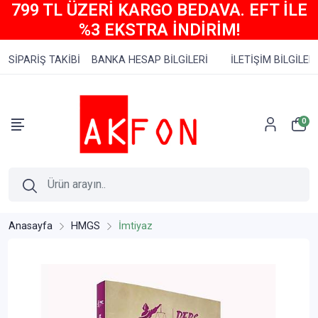
799 TL ÜZERİ KARGO BEDAVA. EFT İLE
%3 EKSTRA İNDİRİM!
SİPARİŞ TAKİBİ
BANKA HESAP BİLGİLERİ
İLETİŞİM BİLGİLERİ
0
Anasayfa
HMGS
İmtiyaz