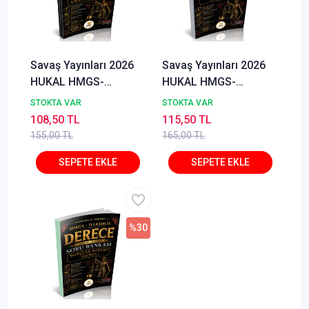
Savaş Yayınları 2026
Savaş Yayınları 2026
HUKAL HMGS-
HUKAL HMGS-
Hakimlik Derece
Hakimlik Derece
STOKTA VAR
STOKTA VAR
Anayasa Hukuku
Avukatlık Hukuku Soru
108,50 TL
115,50 TL
Anayasa Yargısı Soru
Bankası Özgür Özsoy
155,00 TL
165,00 TL
Bankası Özgür Özsoy
%30